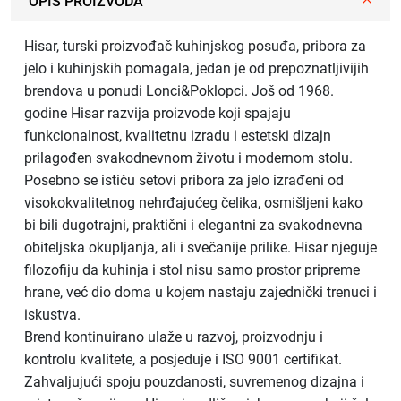
OPIS PROIZVODA
Hisar, turski proizvođač kuhinjskog posuđa, pribora za
jelo i kuhinjskih pomagala, jedan je od prepoznatljivijih
brendova u ponudi Lonci&Poklopci. Još od 1968.
godine Hisar razvija proizvode koji spajaju
funkcionalnost, kvalitetnu izradu i estetski dizajn
prilagođen svakodnevnom životu i modernom stolu.
Posebno se ističu setovi pribora za jelo izrađeni od
visokokvalitetnog nehrđajućeg čelika, osmišljeni kako
bi bili dugotrajni, praktični i elegantni za svakodnevna
obiteljska okupljanja, ali i svečanije prilike. Hisar njeguje
filozofiju da kuhinja i stol nisu samo prostor pripreme
hrane, već dio doma u kojem nastaju zajednički trenuci i
iskustva.
Brend kontinuirano ulaže u razvoj, proizvodnju i
kontrolu kvalitete, a posjeduje i ISO 9001 certifikat.
Zahvaljujući spoju pouzdanosti, suvremenog dizajna i