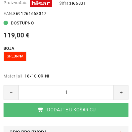
Proizvođač:
Šifra:
H66831
EAN:
8691261668317
DOSTUPNO
119,00 €
BOJA
SREBRNA
Materijali:
18/10 CR-NI
DODAJTE U KOŠARICU