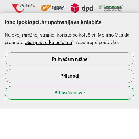
lonciipoklopci.hr upotrebljava kolačiće
Na ovoj mrežnoj stranici koriste se kolačići. Molimo Vas da
pročitate
Obavijest o kolačićima
ili ažurirajte postavke.
Krajnji primatelj financijskog instrumenta sufinanciranog iz
Europskog fonda za regionalni razvoj u sklopu Operativnog
programa „Konkurentnost i kohezija”.
Prihvaćam nužne
Prilagodi
s Vama od 2014. godine!
Prihvaćam sve