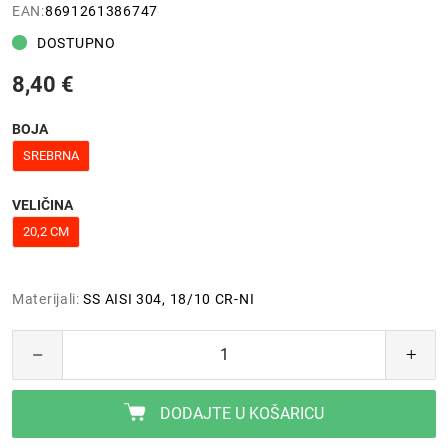
EAN:
8691261386747
DOSTUPNO
8,40 €
BOJA
SREBRNA
VELIČINA
20,2 CM
Materijali:
SS AISI 304, 18/10 CR-NI
DODAJTE U KOŠARICU