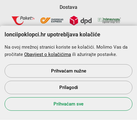
Dostava
lonciipoklopci.hr upotrebljava kolačiće
Na ovoj mrežnoj stranici koriste se kolačići. Molimo Vas da
pročitate
Obavijest o kolačićima
ili ažurirajte postavke.
Krajnji primatelj financijskog instrumenta sufinanciranog iz
Europskog fonda za regionalni razvoj u sklopu Operativnog
programa „Konkurentnost i kohezija”.
Prihvaćam nužne
Prilagodi
s Vama od 2014. godine!
Prihvaćam sve