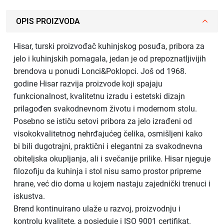
OPIS PROIZVODA
Hisar, turski proizvođač kuhinjskog posuđa, pribora za
jelo i kuhinjskih pomagala, jedan je od prepoznatljivijih
brendova u ponudi Lonci&Poklopci. Još od 1968.
godine Hisar razvija proizvode koji spajaju
funkcionalnost, kvalitetnu izradu i estetski dizajn
prilagođen svakodnevnom životu i modernom stolu.
Posebno se ističu setovi pribora za jelo izrađeni od
visokokvalitetnog nehrđajućeg čelika, osmišljeni kako
bi bili dugotrajni, praktični i elegantni za svakodnevna
obiteljska okupljanja, ali i svečanije prilike. Hisar njeguje
filozofiju da kuhinja i stol nisu samo prostor pripreme
hrane, već dio doma u kojem nastaju zajednički trenuci i
iskustva.
Brend kontinuirano ulaže u razvoj, proizvodnju i
kontrolu kvalitete, a posjeduje i ISO 9001 certifikat.