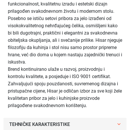
funkcionalnost, kvalitetnu izradu i estetski dizajn
prilagođen svakodnevnom životu i modernom stolu.
Posebno se ističu setovi pribora za jelo izrađeni od
visokokvalitetnog nehrđajućeg čelika, osmišljeni kako
bi bili dugotrajni, praktični i elegantni za svakodnevna
obiteljska okupljanja, ali i svečanije prilike. Hisar njeguje
filozofiju da kuhinja i stol nisu samo prostor pripreme
hrane, već dio doma u kojem nastaju zajednički trenuci i
iskustva.
Brend kontinuirano ulaže u razvoj, proizvodnju i
kontrolu kvalitete, a posjeduje i ISO 9001 certifikat.
Zahvaljujući spoju pouzdanosti, suvremenog dizajna i
pristupačne cijene, Hisar je odličan izbor za sve koji žele
kvalitetan pribor za jelo i kuhinjske proizvode
prilagođene svakodnevnom korištenju.
TEHNIČKE KARAKTERISTIKE