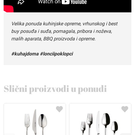
Velika ponuda kuhinjske opreme, vrhunskog i best
buy posuđa i suđa, pomagala, pribora i noževa,
malih aparata, BBQ proizvoda i opreme.
#kuhajdoma #lonciipoklopci
Slični proizvodi u ponudi