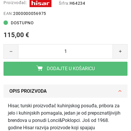
Proizvođač:
Šifra:
H64234
EAN:
2000000056975
DOSTUPNO
115,00 €
DODAJTE U KOŠARICU
OPIS PROIZVODA
Hisar, turski proizvođač kuhinjskog posuđa, pribora za
jelo i kuhinjskih pomagala, jedan je od prepoznatljivijih
brendova u ponudi Lonci&Poklopci. Još od 1968.
godine Hisar razvija proizvode koji spajaju