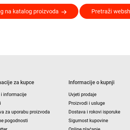
g na katalog proizvoda
Pretraži webs
macije za kupce
Informacije o kupnji
 i informacije
Uvjeti prodaje
i
Proizvodi i usluge
va za uporabu proizvoda
Dostava i rokovi isporuke
e pogodnosti
Sigurnost kupovine
tter
Online plaćanje