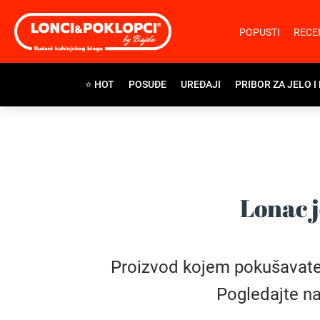
POPUSTI
RECE
⭐ HOT
POSUĐE
UREĐAJI
PRIBOR ZA JELO I
Lonac j
Proizvod kojem pokušavate pr
Pogledajte na