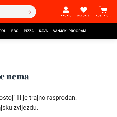
PROFIL
FAVORITI
KOŠARICA
TOL
BBQ
PIZZA
KAVA
VANJSKI PROGRAM
še nema
toji ili je trajno rasprodan.
jsku zvijezdu.