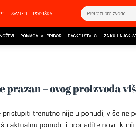
PTI
SAVJETI
PODRŠKA
 NOŽEVI
POMAGALA I PRIBOR
DASKE I STALCI
ZA KUHINJSKI S
e prazan – ovog proizvoda vi
istupiti trenutno nije u ponudi, više ne pos
šu aktualnu ponudu i pronađite novu kuhin