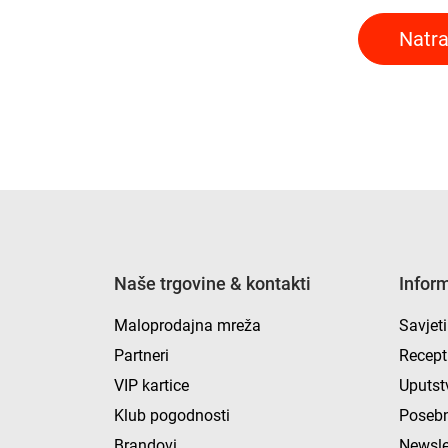
Natra
Naše trgovine & kontakti
Infor
Maloprodajna mreža
Savjeti
Partneri
Recept
VIP kartice
Uputst
Klub pogodnosti
Posebn
Brandovi
Newsle