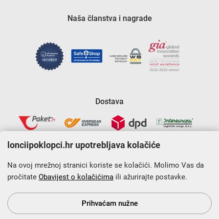
Naša članstva i nagrade
Dostava
lonciipoklopci.hr upotrebljava kolačiće
Na ovoj mrežnoj stranici koriste se kolačići. Molimo Vas da
pročitate
Obavijest o kolačićima
ili ažurirajte postavke.
Krajnji primatelj financijskog instrumenta sufinanciranog iz
Europskog fonda za regionalni razvoj u sklopu Operativnog
programa „Konkurentnost i kohezija”.
Prihvaćam nužne