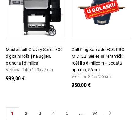
Masterbuilt Gravity Series 800
Grill King Kamado EGG PRO
digitalni roštilj na ugljen,
MIDI 22" Series III keramički
plancha i dimilica
roštilj s dimilicom + bogata
Veličina: 140x129x77 cm
oprema, 56 cm
Veličina: 22 in/56 cm
999,00 €
950,00 €
1
2
3
4
5
...
94