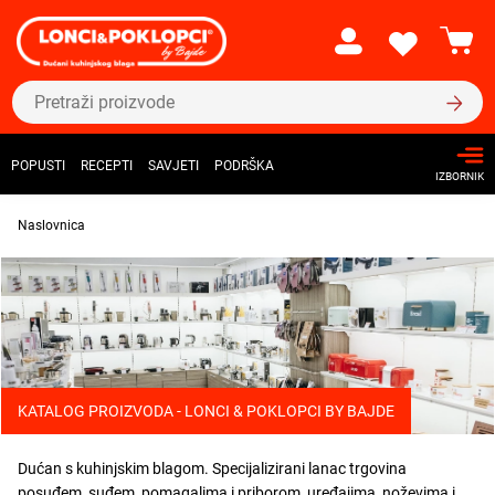
POPUSTI
RECEPTI
SAVJETI
PODRŠKA
IZBORNIK
Naslovnica
KATALOG PROIZVODA - LONCI & POKLOPCI BY BAJDE
Dućan s kuhinjskim blagom. Specijalizirani lanac trgovina
posuđem, suđem, pomagalima i priborom, uređajima, noževima i