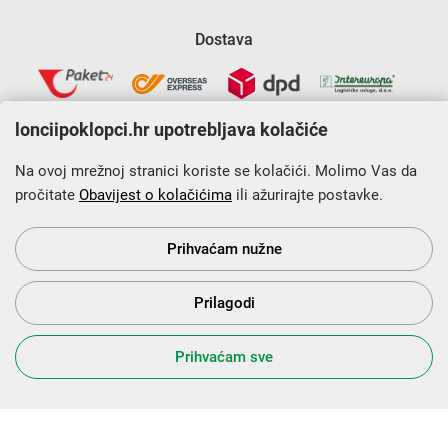
Dostava
lonciipoklopci.hr upotrebljava kolačiće
Na ovoj mrežnoj stranici koriste se kolačići. Molimo Vas da
pročitate
Obavijest o kolačićima
ili ažurirajte postavke.
Krajnji primatelj financijskog instrumenta sufinanciranog iz
Europskog fonda za regionalni razvoj u sklopu Operativnog
programa „Konkurentnost i kohezija”.
Prihvaćam nužne
Prilagodi
s Vama od 2014. godine!
Prihvaćam sve