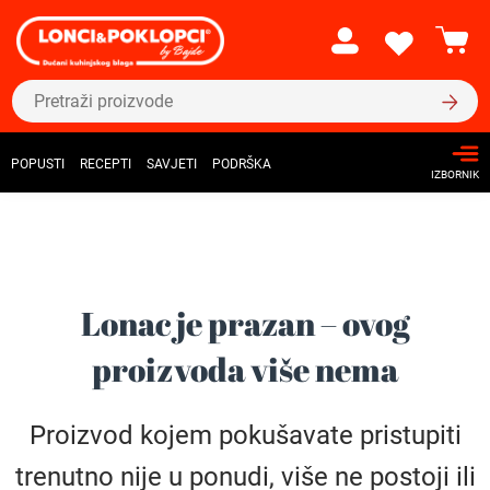
POPUSTI
RECEPTI
SAVJETI
PODRŠKA
IZBORNIK
Lonac je prazan – ovog
proizvoda više nema
Proizvod kojem pokušavate pristupiti
trenutno nije u ponudi, više ne postoji ili