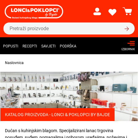
POPUSTI
RECEPTI
SAVJETI
PODRŠKA
IZBORNIK
Naslovnica
KATALOG PROIZVODA - LONCI & POKLOPCI BY BAJDE
Dućan s kuhinjskim blagom. Specijalizirani lanac trgovina
posuđem, suđem, pomagalima i priborom, uređajima, noževima i