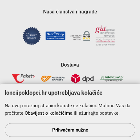
Naša članstva i nagrade
Dostava
lonciipoklopci.hr upotrebljava kolačiće
Na ovoj mrežnoj stranici koriste se kolačići. Molimo Vas da
pročitate
Obavijest o kolačićima
ili ažurirajte postavke.
Krajnji primatelj financijskog instrumenta sufinanciranog iz
Europskog fonda za regionalni razvoj u sklopu Operativnog
programa „Konkurentnost i kohezija”.
Prihvaćam nužne