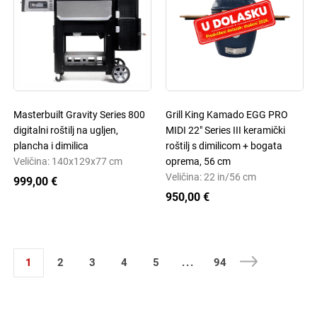
Masterbuilt Gravity Series 800
Grill King Kamado EGG PRO
digitalni roštilj na ugljen,
MIDI 22" Series III keramički
plancha i dimilica
roštilj s dimilicom + bogata
Veličina: 140x129x77 cm
oprema, 56 cm
Veličina: 22 in/56 cm
999,00 €
950,00 €
1
2
3
4
5
...
94