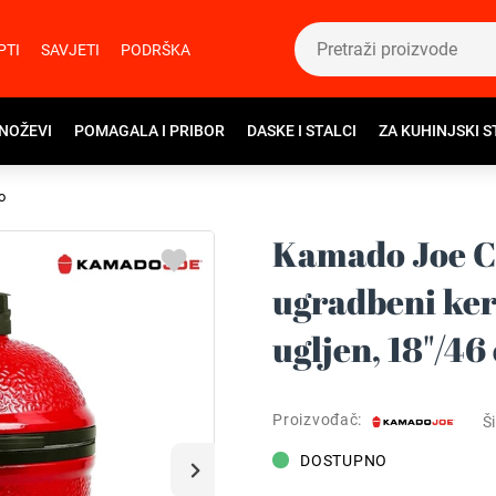
PTI
SAVJETI
PODRŠKA
 NOŽEVI
POMAGALA I PRIBOR
DASKE I STALCI
ZA KUHINJSKI S
o
Kamado Joe Cla
ugradbeni ker
ugljen, 18"/46
Proizvođač:
Ši
DOSTUPNO