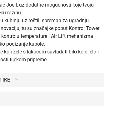
ic Joe I, uz dodatne mogućnosti koje tvoju
eću razinu.
u kuhinju uz roštilj spreman za ugradnju.
inovaciju, tu su značajke poput Kontrol Tower
 kontrolu temperature i Air Lift mehanizma
ko podizanje kupole.
ve koji žele s lakoćom savladati bilo koje jelo i
nosti tijekom pripreme.
TIKE