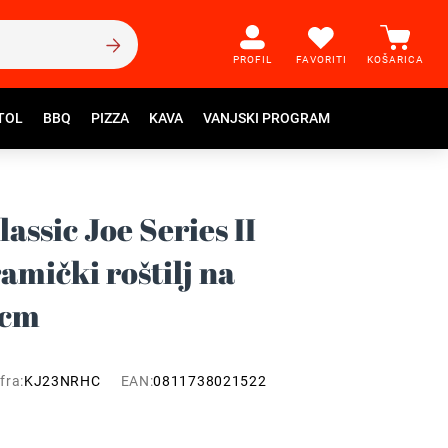
PROFIL
FAVORITI
KOŠARICA
TOL
BBQ
PIZZA
KAVA
VANJSKI PROGRAM
ssic Joe Series II
amički roštilj na
 cm
fra:
KJ23NRHC
EAN:
0811738021522