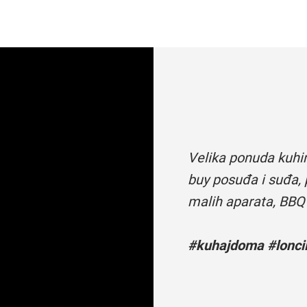
Velika ponuda kuhi
buy posuđa i suđa, 
malih aparata, BBQ
#kuhajdoma #loncii