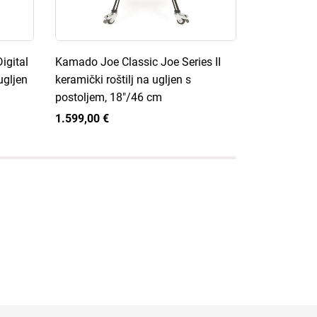
igital
Kamado Joe Classic Joe Series II
Kamado Joe 
ugljen
keramički roštilj na ugljen s
keramički ro
postoljem, 18"/46 cm
postoljem, 
1.599,00 €
1.499,00 €