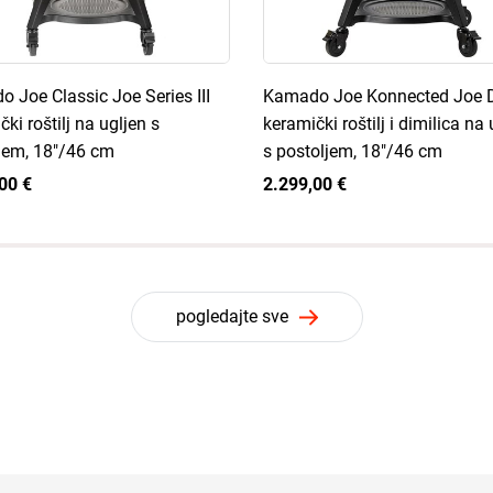
 Joe Classic Joe Series III
Kamado Joe Konnected Joe D
ki roštilj na ugljen s
keramički roštilj i dimilica na 
jem, 18"/46 cm
s postoljem, 18"/46 cm
00 €
2.299,00 €
pogledajte sve