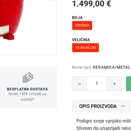
1.499,00 €
BOJA
CRVENA
VELIČINA
18 IN/46 CM
Materijali:
KERAMIKA/METAL
BESPLATNA DOSTAVA
Iznad 150€ (vrijedi uz
uvjete)*
OPIS PROIZVODA
Podigni svoje vanjsko rošti
Stvoren da unaprijedi iskus