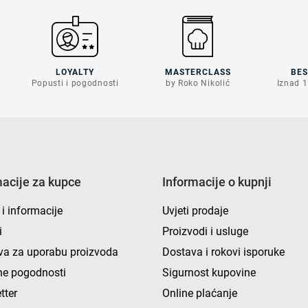
LOYALTY
MASTERCLASS
BE
Popusti i pogodnosti
by Roko Nikolić
Iznad 1
macije za kupce
Informacije o kupnji
 i informacije
Uvjeti prodaje
i
Proizvodi i usluge
va za uporabu proizvoda
Dostava i rokovi isporuke
e pogodnosti
Sigurnost kupovine
tter
Online plaćanje