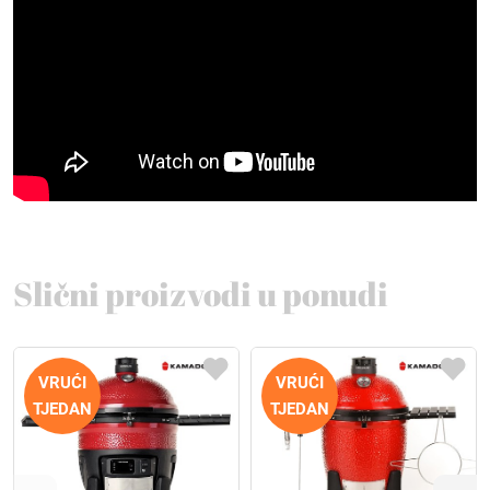
Slični proizvodi u ponudi
VRUĆI
VRUĆI
TJEDAN
TJEDAN