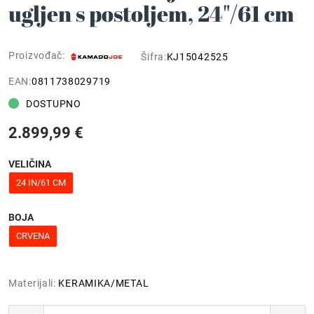
ugljen s postoljem, 24"/61 cm
Proizvođač:
Šifra:
KJ15042525
EAN:
0811738029719
DOSTUPNO
2.899,99 €
VELIČINA
24 IN/61 CM
BOJA
CRVENA
Materijali:
KERAMIKA/METAL