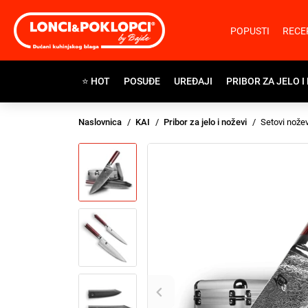
POPUSTI
RECE
⭐ HOT
POSUĐE
UREĐAJI
PRIBOR ZA JELO I
Naslovnica
KAI
Pribor za jelo i noževi
Setovi nože