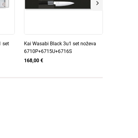
 set
Kai Wasabi Black 3u1 set noževa
Kai Wasabi 
6710P+6715U+6716S
6710P+671
168,00 €
167,00 €