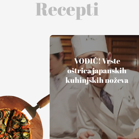
Recepti
VODIČ! Vrste
oštrica japanskih
kuhinjskih noževa