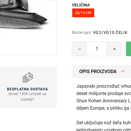
VELIČINA
20/15 CM
Materijali:
VG2/VG10 ČELIK
OPIS PROIZVODA
Japanski proizvođač vrhun
BESPLATNA DOSTAVA
deset milijunte prodaje sv
Iznad 150€ (vrijedi uz
uvjete)*
Shun Kohen Anniversary L
diljem Europe, a priliku ga i
Set uključuje nož šefa kuh
jedinstvenim uzorkom ošt