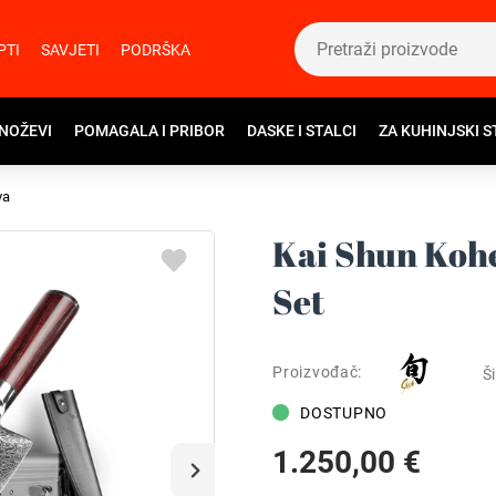
PTI
SAVJETI
PODRŠKA
 NOŽEVI
POMAGALA I PRIBOR
DASKE I STALCI
ZA KUHINJSKI S
va
Kai Shun Koh
Set
Proizvođač:
Ši
DOSTUPNO
1.250,00 €