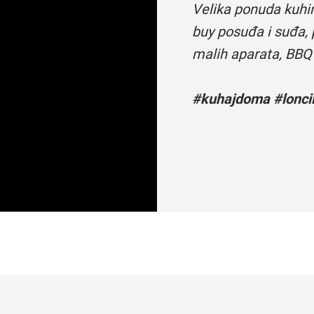
Velika ponuda kuhi
buy posuđa i suđa, 
malih aparata, BBQ
#kuhajdoma #loncii