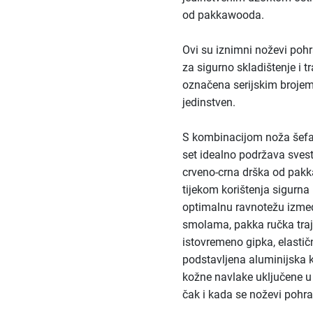
od pakkawooda.
Ovi su iznimni noževi pohr
za sigurno skladištenje i t
označena serijskim brojem.
jedinstven.
S kombinacijom noža šefa
set idealno podržava sves
crveno-crna drška od pakk
tijekom korištenja sigurna 
optimalnu ravnotežu izme
smolama, pakka ručka traj
istovremeno gipka, elastičn
podstavljena aluminijska k
kožne navlake uključene u 
čak i kada se noževi pohran