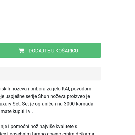
DODAJTE U KOŠARICU
skih noževa i pribora za jelo KAI, povodom
oje uspješne serije Shun noževa proizveo je
uxury Set. Set je ograničen na 3000 komada
mate kupiti i vi.
inje i pomoćni nož najviše kvalitete s
rice i posebnim tamno crveno crnim drškama