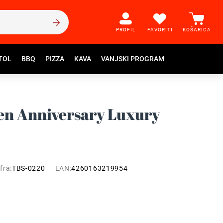
PROFIL
FAVORITI
KOŠARICA
TOL
BBQ
PIZZA
KAVA
VANJSKI PROGRAM
en Anniversary Luxury
fra:
TBS-0220
EAN:
4260163219954