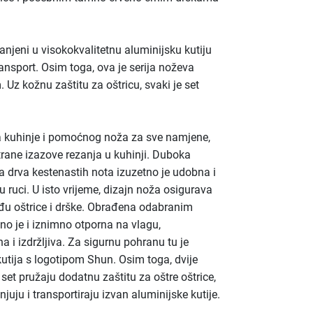
anjeni u visokokvalitetnu aluminijsku kutiju
ransport. Osim toga, ova je serija noževa
 Uz kožnu zaštitu za oštricu, svaki je set
 kuhinje i pomoćnog noža za sve namjene,
trane izazove rezanja u kuhinji. Duboka
a drva kestenastih nota izuzetno je udobna i
u ruci. U isto vrijeme, dizajn noža osigurava
đu oštrice i drške. Obrađena odabranim
no je i iznimno otporna na vlagu,
a i izdržljiva. Za sigurnu pohranu tu je
utija s logotipom Shun. Osim toga, dvije
set pružaju dodatnu zaštitu za oštre oštrice,
juju i transportiraju izvan aluminijske kutije.