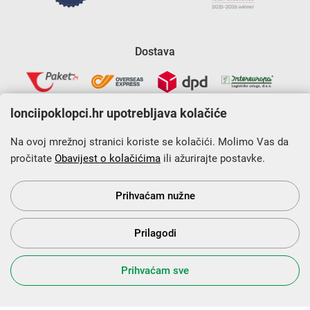
Dostava
lonciipoklopci.hr upotrebljava kolačiće
Na ovoj mrežnoj stranici koriste se kolačići. Molimo Vas da
pročitate
Obavijest o kolačićima
ili ažurirajte postavke.
Krajnji primatelj financijskog instrumenta sufinanciranog iz
Europskog fonda za regionalni razvoj u sklopu Operativnog
programa „Konkurentnost i kohezija”.
Prihvaćam nužne
Prilagodi
s Vama od 2014. godine!
Prihvaćam sve