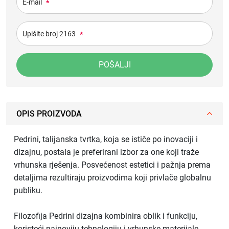
E-mail
*
Upišite broj 2163
*
POŠALJI
OPIS PROIZVODA
Pedrini, talijanska tvrtka, koja se ističe po inovaciji i
dizajnu, postala je preferirani izbor za one koji traže
vrhunska rješenja. Posvećenost estetici i pažnja prema
detaljima rezultiraju proizvodima koji privlače globalnu
publiku.
Filozofija Pedrini dizajna kombinira oblik i funkciju,
koristeći najnoviju tehnologiju i vrhunske materijale