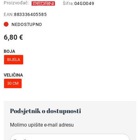
Proizvođač:
Šifra:
04GD049
EAN:
883336405585
NEDOSTUPNO
6,80 €
BOJA
BIJELA
VELIČINA
30 CM
Podsjetnik o dostupnosti
Molimo upišite e-mail adresu