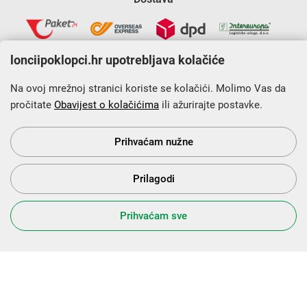
lonciipoklopci.hr upotrebljava kolačiće
Na ovoj mrežnoj stranici koriste se kolačići. Molimo Vas da
pročitate
Obavijest o kolačićima
ili ažurirajte postavke.
Krajnji primatelj financijskog instrumenta sufinanciranog iz
Europskog fonda za regionalni razvoj u sklopu Operativnog
programa „Konkurentnost i kohezija”.
Prihvaćam nužne
Prilagodi
s Vama od 2014. godine!
Prihvaćam sve