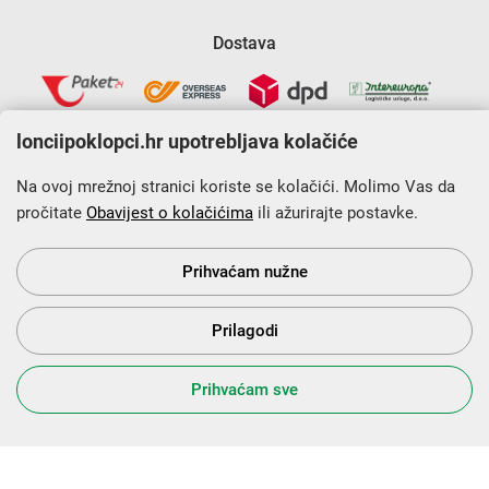
Dostava
lonciipoklopci.hr upotrebljava kolačiće
Na ovoj mrežnoj stranici koriste se kolačići. Molimo Vas da
pročitate
Obavijest o kolačićima
ili ažurirajte postavke.
Krajnji primatelj financijskog instrumenta sufinanciranog iz
Europskog fonda za regionalni razvoj u sklopu Operativnog
programa „Konkurentnost i kohezija”.
Prihvaćam nužne
Prilagodi
s Vama od 2014. godine!
Prihvaćam sve