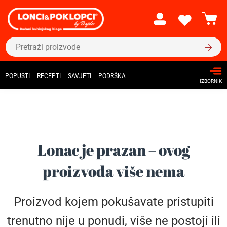
POPUSTI
RECEPTI
SAVJETI
PODRŠKA
IZBORNIK
Lonac je prazan – ovog
proizvoda više nema
Proizvod kojem pokušavate pristupiti
trenutno nije u ponudi, više ne postoji ili