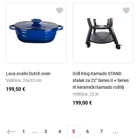
Lava ovalni Dutch oven
Grill King Kamado STAND
Veličina: 24x33 cm
stalak za 22" Series II + Series
III keramički kamado roštilj
199,50 €
Veličina: 22 in
199,00 €
...
1
3
4
5
6
7
...