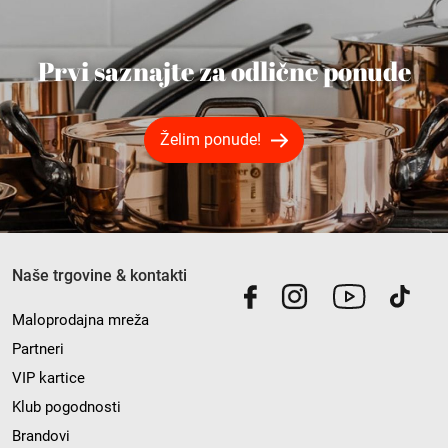
Prvi saznajte za odlične ponude
Želim ponude!
Naše trgovine & kontakti
Maloprodajna mreža
Partneri
VIP kartice
Klub pogodnosti
Brandovi