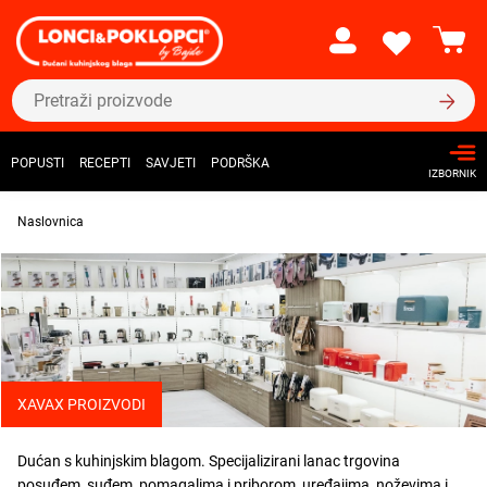
POPUSTI
RECEPTI
SAVJETI
PODRŠKA
IZBORNIK
Naslovnica
XAVAX PROIZVODI
Dućan s kuhinjskim blagom. Specijalizirani lanac trgovina
posuđem, suđem, pomagalima i priborom, uređajima, noževima i