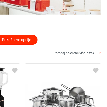
+ Prikaži sve opcije
Poredaj po cijeni (viša-niža)