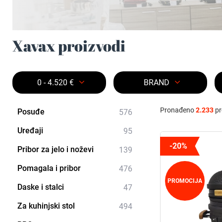
Xavax proizvodi
0 - 4.520 €
BRAND
Pronađeno
2.233
pr
Posuđe
576
Uređaji
95
-20%
Pribor za jelo i noževi
139
Pomagala i pribor
476
PROMOCIJA
Daske i stalci
47
Za kuhinjski stol
494