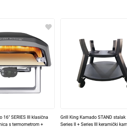
lo 16" SERIES III klasična
Grill King Kamado STAND stalak 
ćnica s termometrom +
Series II + Series III keramički ka