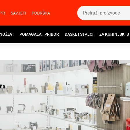
PTI
SAVJETI
PODRŠKA
 NOŽEVI
POMAGALA I PRIBOR
DASKE I STALCI
ZA KUHINJSKI S
ina