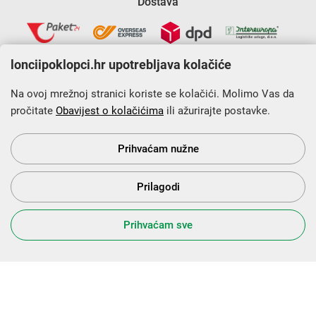
Dostava
lonciipoklopci.hr upotrebljava kolačiće
Na ovoj mrežnoj stranici koriste se kolačići. Molimo Vas da
pročitate
Obavijest o kolačićima
ili ažurirajte postavke.
Krajnji primatelj financijskog instrumenta sufinanciranog iz
Europskog fonda za regionalni razvoj u sklopu Operativnog
programa „Konkurentnost i kohezija”.
Prihvaćam nužne
Prilagodi
s Vama od 2014. godine!
Prihvaćam sve