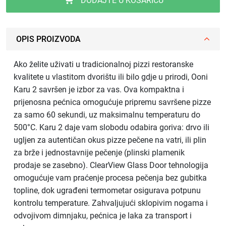
DODAJTE U KOŠARICU
OPIS PROIZVODA
Ako želite uživati u tradicionalnoj pizzi restoranske
kvalitete u vlastitom dvorištu ili bilo gdje u prirodi, Ooni
Karu 2 savršen je izbor za vas. Ova kompaktna i
prijenosna pećnica omogućuje pripremu savršene pizze
za samo 60 sekundi, uz maksimalnu temperaturu do
500°C. Karu 2 daje vam slobodu odabira goriva: drvo ili
ugljen za autentičan okus pizze pečene na vatri, ili plin
za brže i jednostavnije pečenje (plinski plamenik
prodaje se zasebno). ClearView Glass Door tehnologija
omogućuje vam praćenje procesa pečenja bez gubitka
topline, dok ugrađeni termometar osigurava potpunu
kontrolu temperature. Zahvaljujući sklopivim nogama i
odvojivom dimnjaku, pećnica je laka za transport i