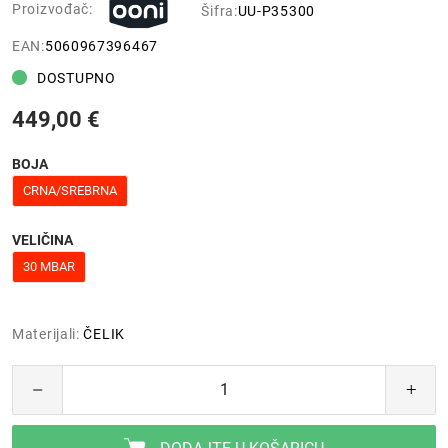
Proizvođač:
Šifra:
UU-P35300
EAN:
5060967396467
DOSTUPNO
449,00 €
BOJA
CRNA/SREBRNA
VELIČINA
30 MBAR
Materijali:
ČELIK