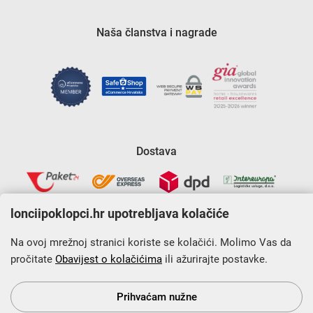
Naša članstva i nagrade
Dostava
lonciipoklopci.hr upotrebljava kolačiće
Na ovoj mrežnoj stranici koriste se kolačići. Molimo Vas da
pročitate
Obavijest o kolačićima
ili ažurirajte postavke.
Krajnji primatelj financijskog instrumenta sufinanciranog iz
Europskog fonda za regionalni razvoj u sklopu Operativnog
programa „Konkurentnost i kohezija”.
Prihvaćam nužne