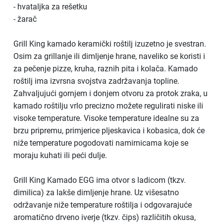
- hvataljka za rešetku
- žarač
Grill King kamado keramički roštilj izuzetno je svestran.
Osim za grillanje ili dimljenje hrane, naveliko se koristi i
za pečenje pizze, kruha, raznih pita i kolača. Kamado
roštilj ima izvrsna svojstva zadržavanja topline.
Zahvaljujući gornjem i donjem otvoru za protok zraka, u
kamado roštilju vrlo precizno možete regulirati niske ili
visoke temperature. Visoke temperature idealne su za
brzu pripremu, primjerice pljeskavica i kobasica, dok će
niže temperature pogodovati namirnicama koje se
moraju kuhati ili peći dulje.
Grill King Kamado EGG ima otvor s ladicom (tkzv.
dimilica) za lakše dimljenje hrane. Uz višesatno
održavanje niže temperature roštilja i odgovarajuće
aromatično drveno iverje (tkzv. čips) različitih okusa,