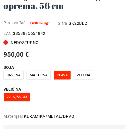
oprema, 56 cm
Proizvođač:
Šifra:
GK22BL2
EAN:
3858885654842
NEDOSTUPNO
950,00 €
BOJA
CRVENA
MAT CRNA
PLAVA
ZELENA
VELIČINA
22 IN/56 CM
Materijali:
KERAMIKA/METAL/DRVO