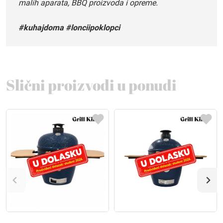
malih aparata, BBQ proizvoda i opreme.
#kuhajdoma #lonciipoklopci
Slični proizvodi u ponudi