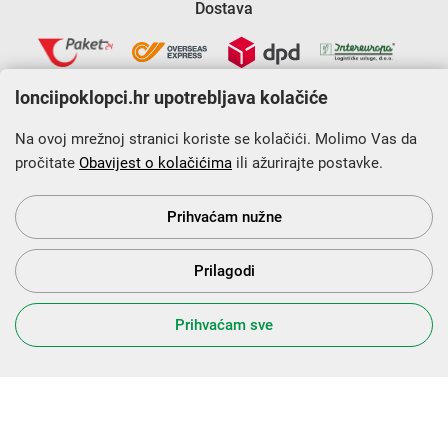
Dostava
lonciipoklopci.hr upotrebljava kolačiće
Na ovoj mrežnoj stranici koriste se kolačići. Molimo Vas da
pročitate
Obavijest o kolačićima
ili ažurirajte postavke.
Krajnji primatelj financijskog instrumenta sufinanciranog iz
Europskog fonda za regionalni razvoj u sklopu Operativnog
programa „Konkurentnost i kohezija”.
Prihvaćam nužne
Prilagodi
s Vama od 2014. godine!
Prihvaćam sve