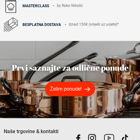
by Roko Nikolić
MASTERCLASS
Iznad 150€ (vrijedi uz uvjete)*
BESPLATNA DOSTAVA
Prvi saznajte za odlične ponude
Želim ponude!
Naše trgovine & kontakti