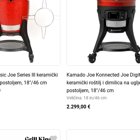
c Joe Series III keramički
Kamado Joe Konnected Joe Digit
s postoljem, 18"/46 cm
keramički roštilj i dimilica na uglj
m
postoljem, 18"/46 cm
Veličina: 18 in/46 cm
2.299,00 €