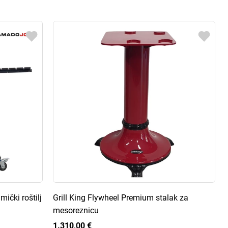
ički roštilj
Grill King Flywheel Premium stalak za
mesoreznicu
1.310,00 €