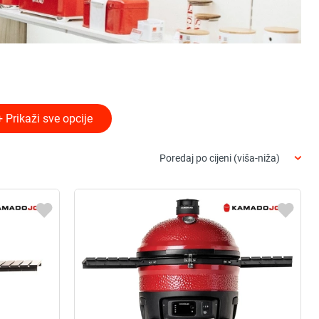
+ Prikaži sve opcije
Poredaj po cijeni (viša-niža)