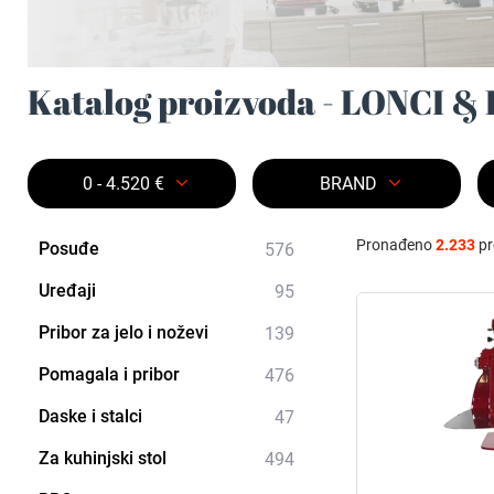
Katalog proizvoda - LONCI &
0 - 4.520 €
BRAND
Pronađeno
2.233
pr
Posuđe
576
Uređaji
95
Pribor za jelo i noževi
139
Pomagala i pribor
476
Daske i stalci
47
Za kuhinjski stol
494