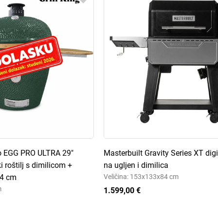
do EGG PRO ULTRA 29"
Masterbuilt Gravity Series XT digit
i roštilj s dimilicom +
na ugljen i dimilica
74 cm
Veličina: 153x133x84 cm
m
1.599,00 €