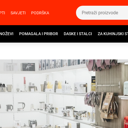
PTI
SAVJETI
PODRŠKA
 NOŽEVI
POMAGALA I PRIBOR
DASKE I STALCI
ZA KUHINJSKI S
ina