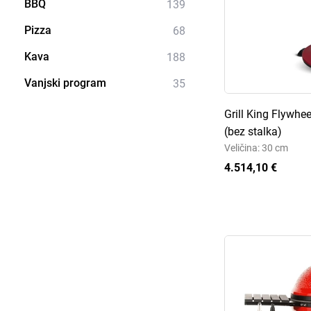
BBQ
139
Pizza
68
Kava
188
Vanjski program
35
Grill King Flywh
(bez stalka)
Veličina: 30 cm
4.514,10 €