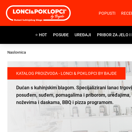
POPUSTI
RECE
⭐ HOT
POSUĐE
UREĐAJI
PRIBOR ZA JELO I
Naslovnica
KATALOG PROIZVODA - LONCI & POKLOPCI BY BAJDE
Dućan s kuhinjskim blagom. Specijalizirani lanac trgov
posuđem, suđem, pomagalima i priborom, uređajima,
noževima i daskama, BBQ i pizza programom.