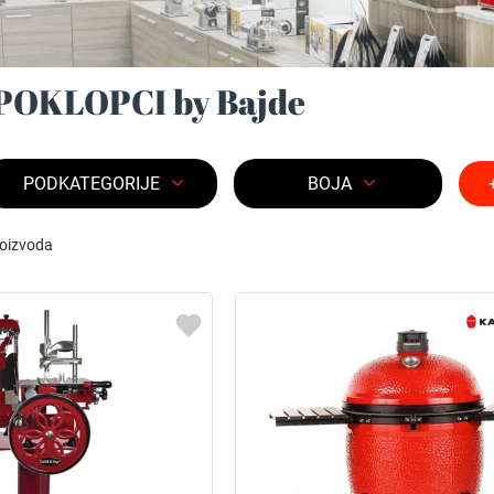
 POKLOPCI by Bajde
PODKATEGORIJE
BOJA
oizvoda