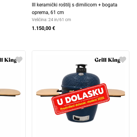
III keramički roštilj s dimilicom + bogata
oprema, 61 cm
Veličina: 24 in/61 cm
1.150,00 €