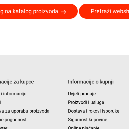
g na katalog proizvoda
Pretraži webs
macije za kupce
Informacije o kupnji
 i informacije
Uvjeti prodaje
i
Proizvodi i usluge
va za uporabu proizvoda
Dostava i rokovi isporuke
e pogodnosti
Sigurnost kupovine
tter
Online plaćanje