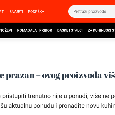
PTI
SAVJETI
PODRŠKA
 NOŽEVI
POMAGALA I PRIBOR
DASKE I STALCI
ZA KUHINJSKI S
e prazan – ovog proizvoda vi
istupiti trenutno nije u ponudi, više ne pos
šu aktualnu ponudu i pronađite novu kuhin