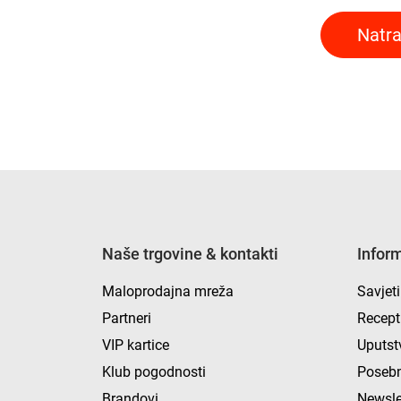
Natra
Naše trgovine & kontakti
Infor
Maloprodajna mreža
Savjeti
Partneri
Recept
VIP kartice
Uputst
Klub pogodnosti
Posebn
Brandovi
Newsle