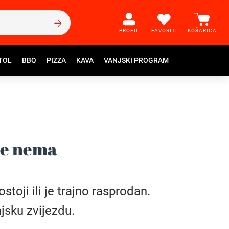
PROFIL
FAVORITI
KOŠARICA
TOL
BBQ
PIZZA
KAVA
VANJSKI PROGRAM
še nema
toji ili je trajno rasprodan.
jsku zvijezdu.