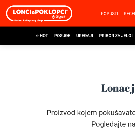
POPUSTI
RECE
⭐ HOT
POSUĐE
UREĐAJI
PRIBOR ZA JELO I
Lonac j
Proizvod kojem pokušavate pr
Pogledajte na