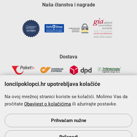
Naša članstva i nagrade
Dostava
lonciipoklopci.hr upotrebljava kolačiće
Na ovoj mrežnoj stranici koriste se kolačići. Molimo Vas da
pročitate
Obavijest o kolačićima
ili ažurirajte postavke.
Krajnji primatelj financijskog instrumenta sufinanciranog iz
Europskog fonda za regionalni razvoj u sklopu Operativnog
programa „Konkurentnost i kohezija”.
Prihvaćam nužne