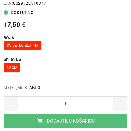
EAN:
8029722510347
DOSTUPNO
17,50 €
BOJA
SVIJETLO ZLATNA
VELIČINA
32 CM
Materijali:
STAKLO
DODAJTE U KOŠARICU