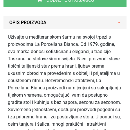
DODAJTE U KOŠARICU
OPIS PROIZVODA
Uživajte u mediteranskom šarmu na svojoj trpezi s
proizvodima La Porcellana Bianca. Od 1979. godine,
ova marka donosi sofisticiranu eleganciju tradicije
Toskane na stolove širom svijeta. Njeni proizvodi slave
tipični talijanski stav prema hrani, ljubav prema
ukusnim obrocima provedenim s obitelji i prijateljima u
opuštenom ritmu. Bezvremenski atraktivni, La
Porcellana Bianca proizvodi namijenjeni su sakupljanju
tijekom vremena, omogućujući vam da postupno
gradite stol i kuhinju s bez napora, sezonu za sezonom.
Suvremeno jednostavni, dostupni proizvodi pogodni su
i za pripremu hrane i za postavljanje stola. U ponudi su,
osim tanjura i šalica, mnogi praktični i atraktivni