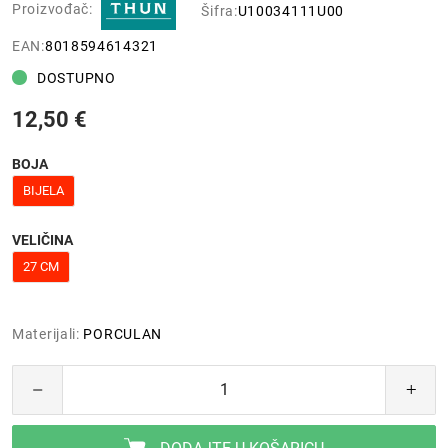
Proizvođač:
Šifra:
U10034111U00
EAN:
8018594614321
DOSTUPNO
12,50 €
BOJA
BIJELA
VELIČINA
27 CM
Materijali:
PORCULAN