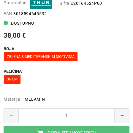
Proizvođač:
Šifra:
U20164624P00
EAN:
8018594645592
DOSTUPNO
38,00 €
BOJA
ZELENA S MEDITERANSKIM MOTIVIMA
VELIČINA
36 CM
Materijali:
MELAMIN