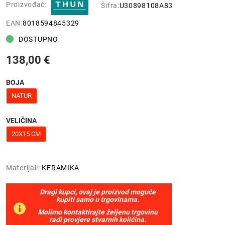
Proizvođač:
Šifra:
U30898108A83
EAN:
8018594845329
DOSTUPNO
138,00 €
BOJA
NATUR
VELIČINA
20X15 CM
Materijali:
KERAMIKA
Dragi kupci, ovaj je proizvod moguće
kupiti samo u trgovinama.
Molimo kontaktirajte željenu trgovinu
radi provjere stvarnih količina.