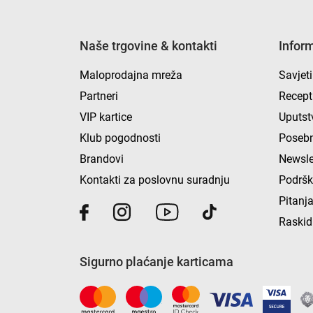
Naše trgovine & kontakti
Infor
Maloprodajna mreža
Savjeti
Partneri
Recept
VIP kartice
Uputst
Klub pogodnosti
Posebn
Brandovi
Newsle
Kontakti za poslovnu suradnju
Podrš
Pitanja
Raskid
Sigurno plaćanje karticama