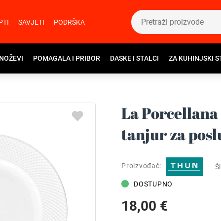
PTI
SAVJETI
PODRŠKA
 NOŽEVI
POMAGALA I PRIBOR
DASKE I STALCI
ZA KUHINJSKI S
La Porcellana
tanjur za posl
Proizvođač:
Ši
DOSTUPNO
18,00 €