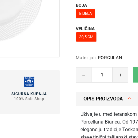
BOJA
BIJELA
VELIČINA
30,5 CM
Materijali:
PORCULAN
SIGURNA KUPNJA
OPIS PROIZVODA
100% Safe Shop
Uživajte u mediteranskom 
Porcellana Bianca. Od 197
eleganciju tradicije Toskan
slave tipični talijanski s