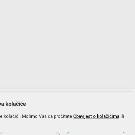
lopu Operativnog programa „Konkurentnost i kohezija”.
va kolačiće
se kolačići. Molimo Vas da pročitate
Obavijest o kolačićima
ili