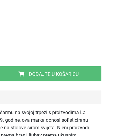
DODAJTE U KOŠARICU
šarmu na svojoj trpezi s proizvodima La
9. godine, ova marka donosi sofisticiranu
e na stolove širom svijeta. Njeni proizvodi
tav prema hrani, ljubav prema ukusnim