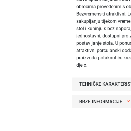
obrocima provedenim s obit
Bezvremenski atraktivni, L
sakupljanju tijekom vrem
stol i kuhinju s bez napo
jednostavni, dostupni proi
postavljanje stola. U ponud
atraktivni porculanski doda
proizvoda potaknut će kreat
djelo.
TEHNIČKE KARAKTERIS
BRZE INFORMACIJE