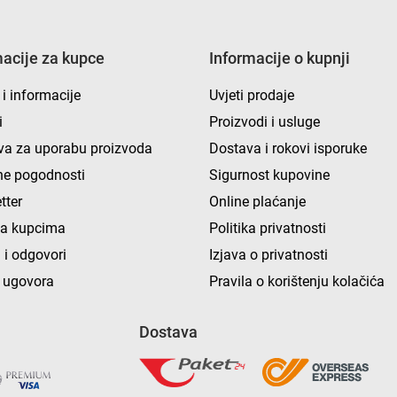
macije za kupce
Informacije o kupnji
 i informacije
Uvjeti prodaje
i
Proizvodi i usluge
va za uporabu proizvoda
Dostava i rokovi isporuke
e pogodnosti
Sigurnost kupovine
tter
Online plaćanje
ka kupcima
Politika privatnosti
 i odgovori
Izjava o privatnosti
 ugovora
Pravila o korištenju kolačića
Dostava