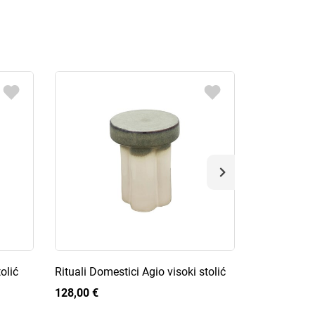
olić
Rituali Domestici Agio visoki stolić
Rose&Tulipa
set suđa
128,00 €
96,50 €