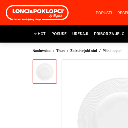
POPUSTI
RECE
⭐ HOT
POSUĐE
UREĐAJI
PRIBOR ZA JELO I
Naslovnica
Thun
Za kuhinjski stol
Plitki tanjuri