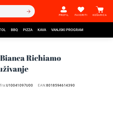
PROFIL
FAVORITI
KOŠARICA
TOL
BBQ
PIZZA
KAVA
VANJSKI PROGRAM
 Bianca Richiamo
uživanje
fra:
U10041097U00
EAN:
8018594614390