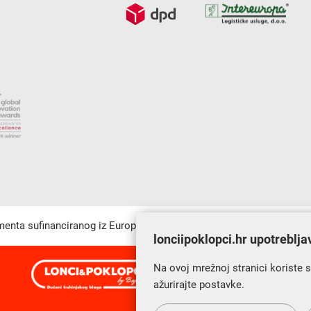
umenta sufinanciranog iz Europskog fonda za regionalni razvoj u sk
lonciipoklopci.hr upotreblja
Na ovoj mrežnoj stranici koriste 
s Vama od 2014. godine!
ažurirajte postavke.