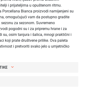
elji i prijateljima u opuštenom ritmu.
a Porcellana Bianca proizvodi namijenjeni su
ena, omogućujući vam da postupno gradite
ra, sezonu za sezonom. Suvremeno
zvodi pogodni su i za pripremu hrane i za
i su, osim tanjura i šalica, mnogi praktični i
ci koji prate društvene prilike. Ova paleta
ivnost i pretvoriti svako jelo u umjetničko
TIKE