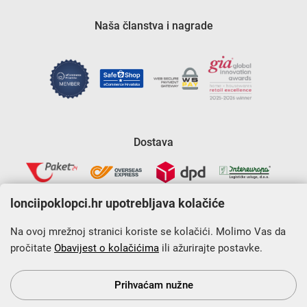
Naša članstva i nagrade
Dostava
lonciipoklopci.hr upotrebljava kolačiće
Na ovoj mrežnoj stranici koriste se kolačići. Molimo Vas da
pročitate
Obavijest o kolačićima
ili ažurirajte postavke.
Krajnji primatelj financijskog instrumenta sufinanciranog iz
Europskog fonda za regionalni razvoj u sklopu Operativnog
programa „Konkurentnost i kohezija”.
Prihvaćam nužne