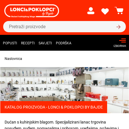
POPUSTI
RECEPTI
SAVJETI
PODRŠKA
IZBORNIK
Naslovnica
KATALOG PROIZVODA - LONCI & POKLOPCI BY BAJDE
Dućan s kuhinjskim blagom. Specijalizirani lanac trgovina
posuđem, suđem, pomagalima i priborom, uređajima, noževima i