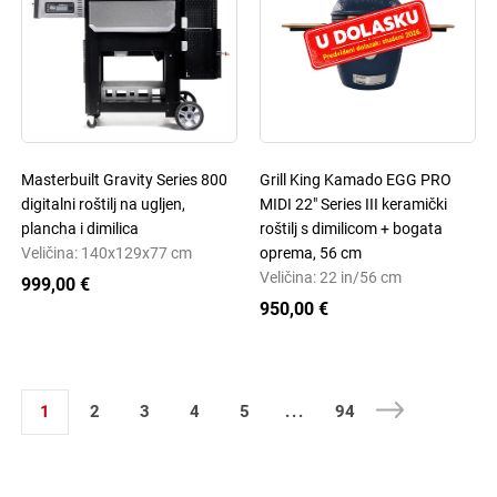
Masterbuilt Gravity Series 800
Grill King Kamado EGG PRO
digitalni roštilj na ugljen,
MIDI 22" Series III keramički
plancha i dimilica
roštilj s dimilicom + bogata
Veličina: 140x129x77 cm
oprema, 56 cm
Veličina: 22 in/56 cm
999,00 €
950,00 €
1
2
3
4
5
...
94