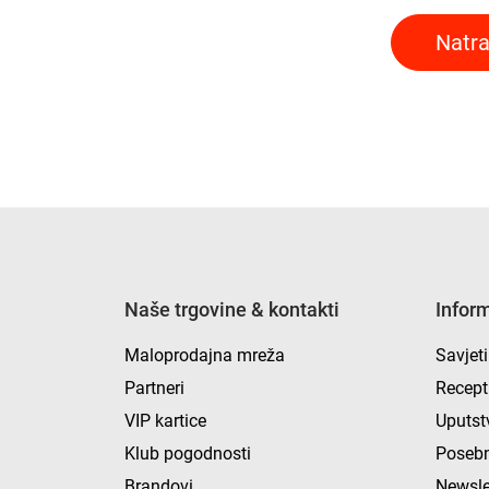
Natra
Naše trgovine & kontakti
Infor
Maloprodajna mreža
Savjeti
Partneri
Recept
VIP kartice
Uputst
Klub pogodnosti
Posebn
Brandovi
Newsle