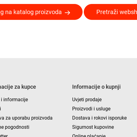
g na katalog proizvoda
Pretraži webs
macije za kupce
Informacije o kupnji
 i informacije
Uvjeti prodaje
i
Proizvodi i usluge
va za uporabu proizvoda
Dostava i rokovi isporuke
e pogodnosti
Sigurnost kupovine
tter
Online plaćanje