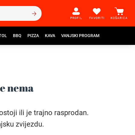
PROFIL
FAVORITI
KOŠARICA
TOL
BBQ
PIZZA
KAVA
VANJSKI PROGRAM
še nema
toji ili je trajno rasprodan.
jsku zvijezdu.