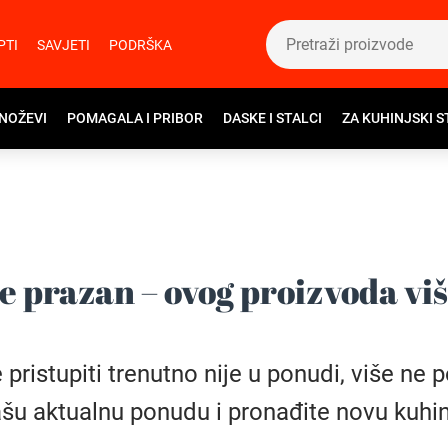
PTI
SAVJETI
PODRŠKA
 NOŽEVI
POMAGALA I PRIBOR
DASKE I STALCI
ZA KUHINJSKI S
e prazan – ovog proizvoda vi
istupiti trenutno nije u ponudi, više ne pos
šu aktualnu ponudu i pronađite novu kuhin