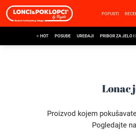
POPUSTI
RECE
⭐ HOT
POSUĐE
UREĐAJI
PRIBOR ZA JELO I
Lonac j
Proizvod kojem pokušavate pr
Pogledajte na