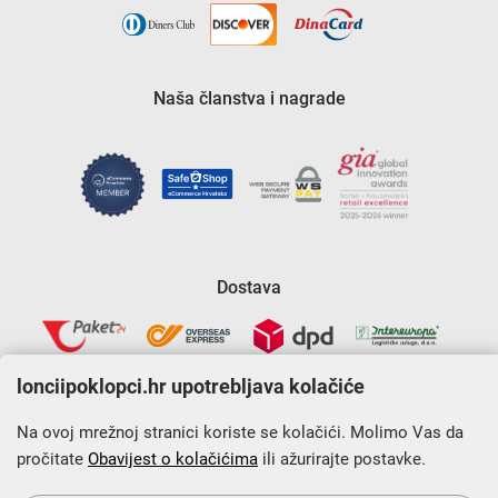
Naša članstva i nagrade
Dostava
lonciipoklopci.hr upotrebljava kolačiće
Na ovoj mrežnoj stranici koriste se kolačići. Molimo Vas da
pročitate
Obavijest o kolačićima
ili ažurirajte postavke.
Krajnji primatelj financijskog instrumenta sufinanciranog iz
Europskog fonda za regionalni razvoj u sklopu Operativnog