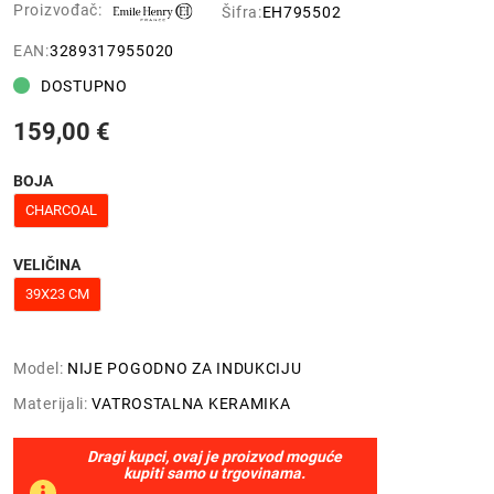
Proizvođač:
Šifra:
EH795502
EAN:
3289317955020
DOSTUPNO
159,00 €
BOJA
CHARCOAL
VELIČINA
39X23 CM
Model:
NIJE POGODNO ZA INDUKCIJU
Materijali:
VATROSTALNA KERAMIKA
Dragi kupci, ovaj je proizvod moguće
kupiti samo u trgovinama.