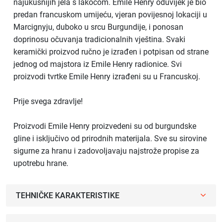
najukusnijih jela s lakoćom. Emile Henry oduvijek je bio
predan francuskom umijeću, vjeran povijesnoj lokaciji u
Marcignyju, duboko u srcu Burgundije, i ponosan
doprinosu očuvanja tradicionalnih vještina. Svaki
keramički proizvod ručno je izrađen i potpisan od strane
jednog od majstora iz Emile Henry radionice. Svi
proizvodi tvrtke Emile Henry izrađeni su u Francuskoj.
Prije svega zdravlje!
Proizvodi Emile Henry proizvedeni su od burgundske
gline i isključivo od prirodnih materijala. Sve su sirovine
sigurne za hranu i zadovoljavaju najstrože propise za
upotrebu hrane.
TEHNIČKE KARAKTERISTIKE