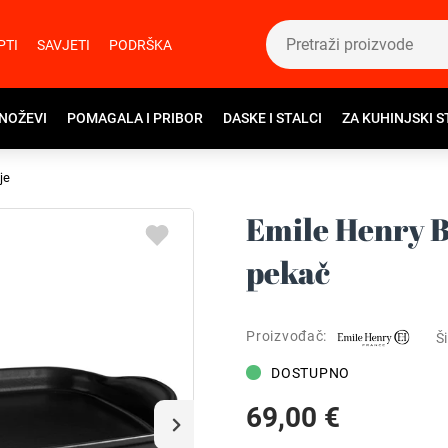
PTI
SAVJETI
PODRŠKA
 NOŽEVI
POMAGALA I PRIBOR
DASKE I STALCI
ZA KUHINJSKI S
je
Emile Henry B
pekač
Proizvođač:
Ši
DOSTUPNO
69,00 €