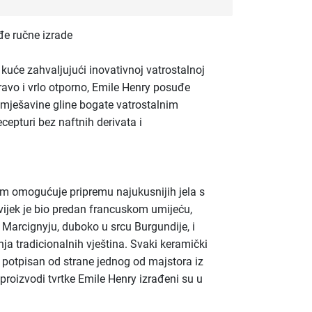
e ručne izrade
 kuće zahvaljujući inovativnoj vatrostalnoj
ravo i vrlo otporno, Emile Henry posuđe
 mješavine gline bogate vatrostalnim
ecepturi bez naftnih derivata i
m omogućuje pripremu najukusnijih jela s
ijek je bio predan francuskom umijeću,
u Marcignyju, duboko u srcu Burgundije, i
a tradicionalnih vještina. Svaki keramički
i potpisan od strane jednog od majstora iz
 proizvodi tvrtke Emile Henry izrađeni su u