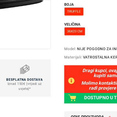
BOJA
TRUFFLE
VELIČINA
36X23 CM
Model:
NIJE POGODNO ZA I
Materijali:
VATROSTALNA KE
Dragi kupci, ova
kupiti sam
BESPLATNA DOSTAVA
Molimo kontaktir
Iznad 150€ (vrijedi uz
radi provjere 
uvjete)*
DOSTUPNO U 