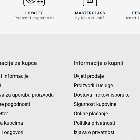
LOYALTY
MASTERCLASS
BE
Popusti i pogodnosti
by Roko Nikolić
Iznad 1
macije za kupce
Informacije o kupnji
 i informacije
Uvjeti prodaje
i
Proizvodi i usluge
va za uporabu proizvoda
Dostava i rokovi isporuke
e pogodnosti
Sigurnost kupovine
tter
Online plaćanje
ka kupcima
Politika privatnosti
 i odgovori
Izjava o privatnosti