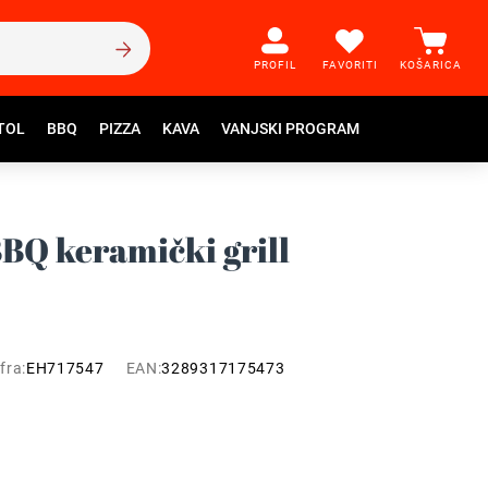
PROFIL
FAVORITI
KOŠARICA
TOL
BBQ
PIZZA
KAVA
VANJSKI PROGRAM
BQ keramički grill
fra:
EH717547
EAN:
3289317175473