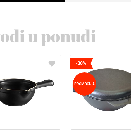
vodi u ponudi
-30%
PROMOCIJA