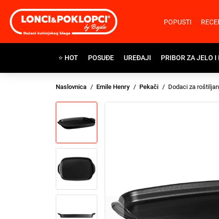
POPUSTI
RECE
⭐ HOT
POSUĐE
UREĐAJI
PRIBOR ZA JELO I
Naslovnica
Emile Henry
Pekači
Dodaci za roštiljan