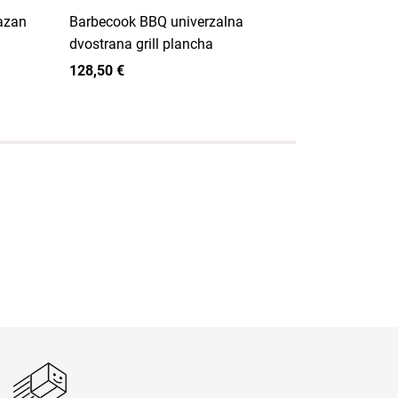
kazan
Barbecook BBQ univerzalna
Grill King 
dvostrana grill plancha
oven od lije
emajlirani,
128,50 €
76,30 €
1