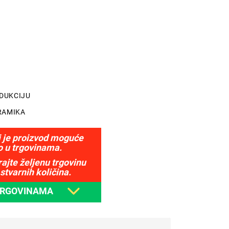
NDUKCIJU
RAMIKA
j je proizvod moguće
o u trgovinama.
ajte željenu trgovinu
stvarnih količina.
TRGOVINAMA