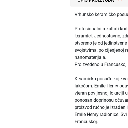
OPIS PROIZVODA
Vrhunsko keramičko posuđ
Profesionalni rezultati kod
keramici. Jednostavno, zd
stvoreno je od jedinstvene
svojstvima, po cijenjenoj r
nanomaterijala.
Proizvedeno u Francuskoj
Keramičko posuđe koje va
lakoćom. Emile Henry oduv
vjeran povijesnoj lokaciji 
ponosan doprinosu očuvanj
proizvod ručno je izrađen 
Emile Henry radionice. Svi
Francuskoj.