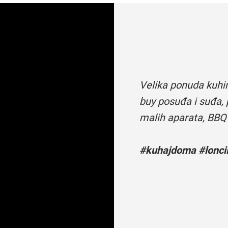
Velika ponuda kuhi
buy posuđa i suđa, 
malih aparata, BBQ
#kuhajdoma #loncii