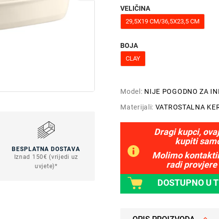
VELIČINA
29,5X19 CM/36,5X23,5 CM
BOJA
CLAY
Model:
NIJE POGODNO ZA I
Materijali:
VATROSTALNA KE
Dragi kupci, ova
kupiti sam
BESPLATNA DOSTAVA
Molimo kontaktir
Iznad 150€ (vrijedi uz
radi provjere 
uvjete)*
DOSTUPNO U 