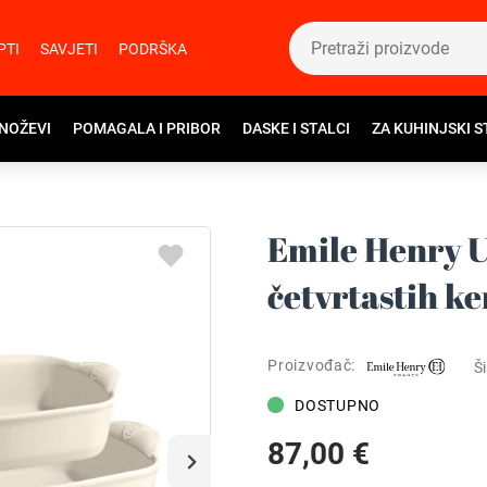
PTI
SAVJETI
PODRŠKA
 NOŽEVI
POMAGALA I PRIBOR
DASKE I STALCI
ZA KUHINJSKI S
Emile Henry U
četvrtastih k
Proizvođač:
Ši
DOSTUPNO
87,00 €