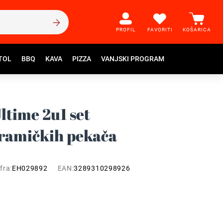
PROFIL
FAVORITI
KOŠARICA
TOL
BBQ
KAVA
PIZZA
VANJSKI PROGRAM
ltime 2u1 set
eramičkih pekača
fra:
EH029892
EAN:
3289310298926