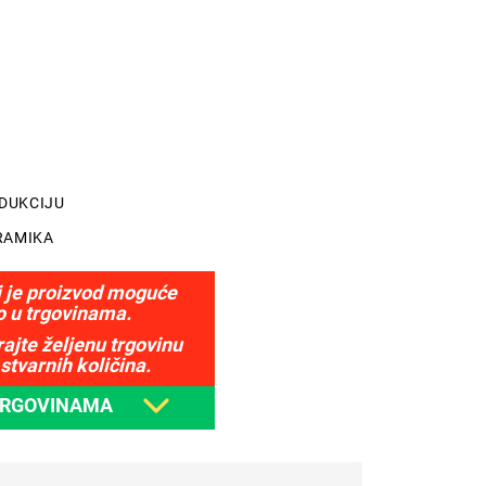
NDUKCIJU
RAMIKA
j je proizvod moguće
o u trgovinama.
ajte željenu trgovinu
stvarnih količina.
TRGOVINAMA