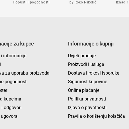
Popusti i pogodnosti
by Roko Nikolić
Iznad 1
macije za kupce
Informacije o kupnji
 i informacije
Uvjeti prodaje
i
Proizvodi i usluge
va za uporabu proizvoda
Dostava i rokovi isporuke
e pogodnosti
Sigurnost kupovine
tter
Online plaćanje
ka kupcima
Politika privatnosti
 i odgovori
Izjava o privatnosti
 ugovora
Pravila o korištenju kolačića