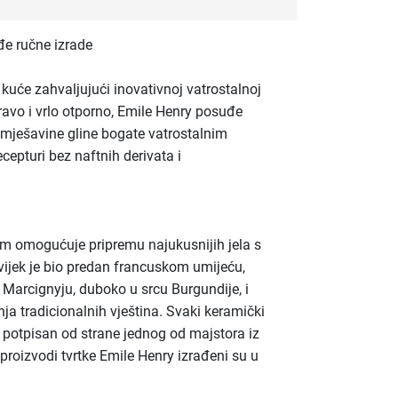
e ručne izrade
 kuće zahvaljujući inovativnoj vatrostalnoj
ravo i vrlo otporno, Emile Henry posuđe
 mješavine gline bogate vatrostalnim
ecepturi bez naftnih derivata i
m omogućuje pripremu najukusnijih jela s
ijek je bio predan francuskom umijeću,
u Marcignyju, duboko u srcu Burgundije, i
a tradicionalnih vještina. Svaki keramički
i potpisan od strane jednog od majstora iz
 proizvodi tvrtke Emile Henry izrađeni su u