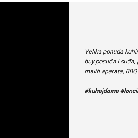
Velika ponuda kuhi
buy posuđa i suđa, 
malih aparata, BBQ
#kuhajdoma #loncii