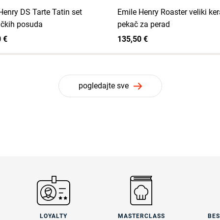
Henry DS Tarte Tatin set
Emile Henry Roaster veliki ke
čkih posuda
pekač za perad
 €
135,50 €
pogledajte sve
LOYALTY
MASTERCLASS
BE