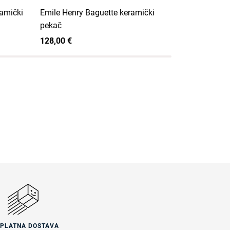
ramički
Emile Henry Baguette keramički
Emile Henry
pekač
keramički p
128,00 €
120,00 €
SPLATNA DOSTAVA