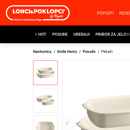
POPUSTI
RECE
⭐ HOT
POSUĐE
UREĐAJI
PRIBOR ZA JELO I
Naslovnica
Emile Henry
Posuđe
Pekači