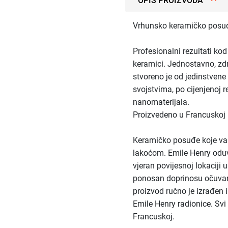
OPIS PROIZVODA
Vrhunsko keramičko posuđ
Profesionalni rezultati kod
keramici. Jednostavno, zd
stvoreno je od jedinstvene
svojstvima, po cijenjenoj r
nanomaterijala.
Proizvedeno u Francuskoj
Keramičko posuđe koje va
lakoćom. Emile Henry oduv
vjeran povijesnoj lokaciji 
ponosan doprinosu očuvanj
proizvod ručno je izrađen 
Emile Henry radionice. Svi
Francuskoj.