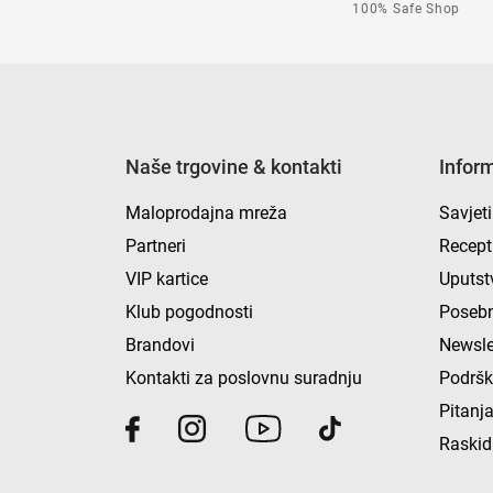
100% Safe Shop
Naše trgovine & kontakti
Infor
Maloprodajna mreža
Savjeti
Partneri
Recept
VIP kartice
Uputst
Klub pogodnosti
Posebn
Brandovi
Newsle
Kontakti za poslovnu suradnju
Podrš
Pitanja
Raskid