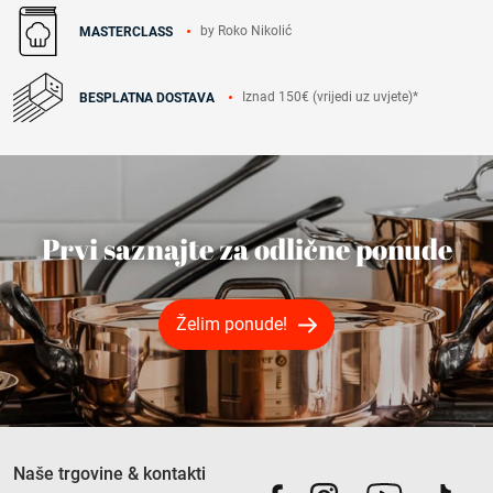
by Roko Nikolić
MASTERCLASS
Iznad 150€ (vrijedi uz uvjete)*
BESPLATNA DOSTAVA
Prvi saznajte za odlične ponude
Želim ponude!
Naše trgovine & kontakti