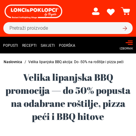
POPUSTI
RECEPTI
SAVJETI
PODRŠKA
IZBORNIK
Naslovnica
Velika lipanjska BBQ akcija: Do -50% na roštilje i pizza peći
Velika lipanjska BBQ
promocija — do 50% popusta
na odabrane roštilje, pizza
peći i BBQ hitove