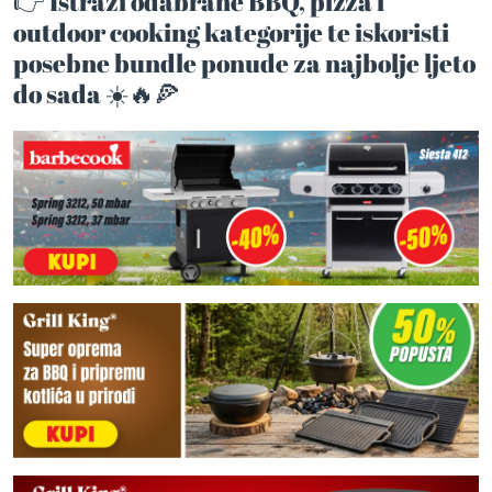
👉 Istraži odabrane
BBQ
,
pizza
i
outdoor cooking
kategorije te iskoristi
posebne bundle ponude za najbolje ljeto
do sada ☀️🔥🍕