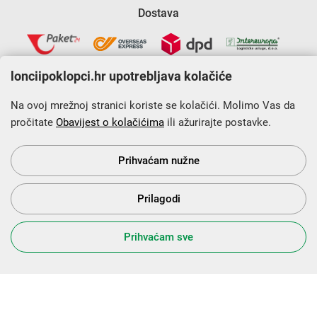
Dostava
lonciipoklopci.hr upotrebljava kolačiće
Na ovoj mrežnoj stranici koriste se kolačići. Molimo Vas da
pročitate
Obavijest o kolačićima
ili ažurirajte postavke.
Krajnji primatelj financijskog instrumenta sufinanciranog iz
Europskog fonda za regionalni razvoj u sklopu Operativnog
programa „Konkurentnost i kohezija”.
Prihvaćam nužne
Prilagodi
s Vama od 2014. godine!
Prihvaćam sve