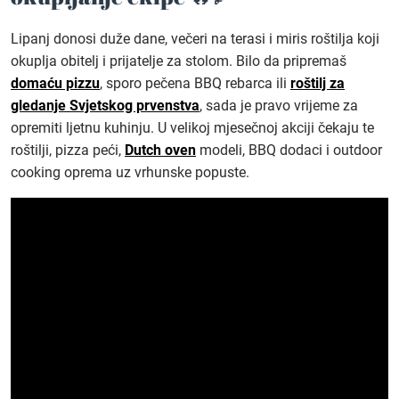
Lipanj donosi duže dane, večeri na terasi i miris roštilja koji
okuplja obitelj i prijatelje za stolom. Bilo da pripremaš
domaću pizzu
, sporo pečena BBQ rebarca ili
roštilj za
gledanje Svjetskog prvenstva
, sada je pravo vrijeme za
opremiti ljetnu kuhinju. U velikoj mjesečnoj akciji čekaju te
roštilji, pizza peći,
Dutch oven
modeli, BBQ dodaci i outdoor
cooking oprema uz vrhunske popuste.