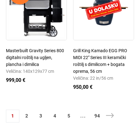
Masterbuilt Gravity Series 800
Grill King Kamado EGG PRO
digitalni roštilj na ugljen,
MIDI 22" Series III keramički
plancha i dimilica
roštilj s dimilicom + bogata
Veličina: 140x129x77 cm
oprema, 56 cm
Veličina: 22 in/56 cm
999,00 €
950,00 €
1
2
3
4
5
...
94