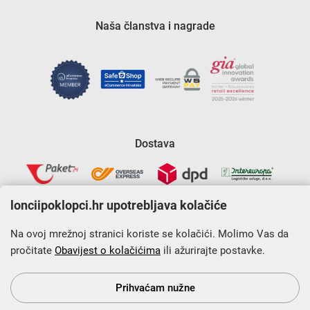
Naša članstva i nagrade
Dostava
lonciipoklopci.hr upotrebljava kolačiće
Na ovoj mrežnoj stranici koriste se kolačići. Molimo Vas da
pročitate
Obavijest o kolačićima
ili ažurirajte postavke.
Krajnji primatelj financijskog instrumenta sufinanciranog iz
Europskog fonda za regionalni razvoj u sklopu Operativnog
programa „Konkurentnost i kohezija”.
Prihvaćam nužne