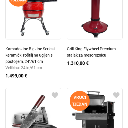
TJEDAN
Kamado Joe Big Joe Series I
Grill King Flywheel Premium
keramički roštilj na ugljen s
stalak za mesoreznicu
postoljem, 24"/61 cm
1.310,00 €
Veličina: 24 in/61 cm
1.499,00 €
VRUĆI
TJEDAN