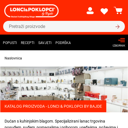
POPUSTI
RECEPTI
SAVJETI
PODRŠKA
IZBORNIK
Naslovnica
KATALOG PROIZVODA - LONCI & POKLOPCI BY BAJDE
Dućan s kuhinjskim blagom. Specijalizirani lanac trgovina
posuđem, suđem, pomagalima i priborom, uređajima, noževima i