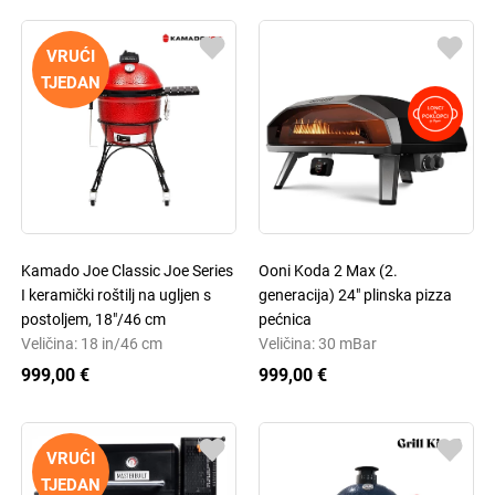
VRUĆI
TJEDAN
Kamado Joe Classic Joe Series
Ooni Koda 2 Max (2.
I keramički roštilj na ugljen s
generacija) 24" plinska pizza
postoljem, 18"/46 cm
pećnica
Veličina: 18 in/46 cm
Veličina: 30 mBar
999,00 €
999,00 €
VRUĆI
TJEDAN