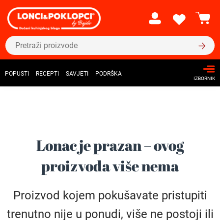
POPUSTI
RECEPTI
SAVJETI
PODRŠKA
IZBORNIK
Lonac je prazan – ovog
proizvoda više nema
Proizvod kojem pokušavate pristupiti
trenutno nije u ponudi, više ne postoji ili