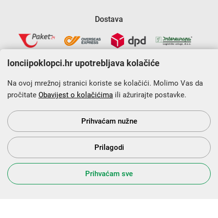
Dostava
lonciipoklopci.hr upotrebljava kolačiće
Na ovoj mrežnoj stranici koriste se kolačići. Molimo Vas da
pročitate
Obavijest o kolačićima
ili ažurirajte postavke.
Krajnji primatelj financijskog instrumenta sufinanciranog iz
Europskog fonda za regionalni razvoj u sklopu Operativnog
programa „Konkurentnost i kohezija”.
Prihvaćam nužne
Prilagodi
s Vama od 2014. godine!
Prihvaćam sve