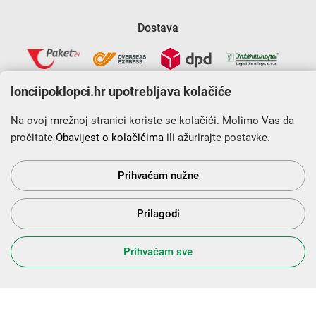
Dostava
lonciipoklopci.hr upotrebljava kolačiće
Na ovoj mrežnoj stranici koriste se kolačići. Molimo Vas da
pročitate
Obavijest o kolačićima
ili ažurirajte postavke.
Krajnji primatelj financijskog instrumenta sufinanciranog iz
Europskog fonda za regionalni razvoj u sklopu Operativnog
programa „Konkurentnost i kohezija”.
Prihvaćam nužne
Prilagodi
s Vama od 2014. godine!
Prihvaćam sve