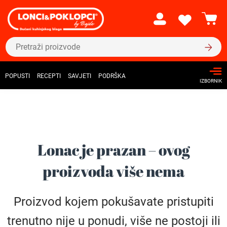
POPUSTI
RECEPTI
SAVJETI
PODRŠKA
IZBORNIK
Lonac je prazan – ovog
proizvoda više nema
Proizvod kojem pokušavate pristupiti
trenutno nije u ponudi, više ne postoji ili