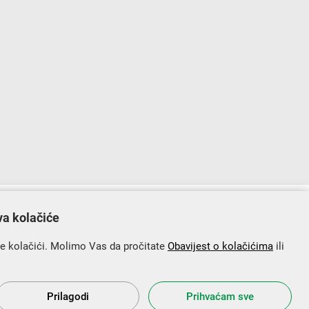
lopu Operativnog programa „Konkurentnost i kohezija”.
va kolačiće
se kolačići. Molimo Vas da pročitate
Obavijest o kolačićima
ili
Prilagodi
Prihvaćam sve