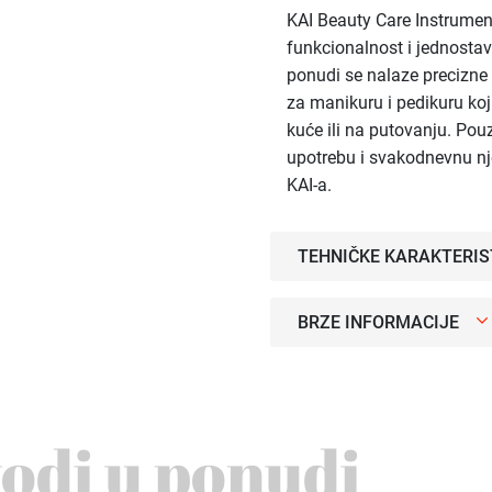
KAI Beauty Care Instrument
funkcionalnost i jednostav
ponudi se nalaze precizne š
za manikuru i pedikuru koj
kuće ili na putovanju. Pou
upotrebu i svakodnevnu nj
KAI-a.
TEHNIČKE KARAKTERIS
BRZE INFORMACIJE
vodi u ponudi