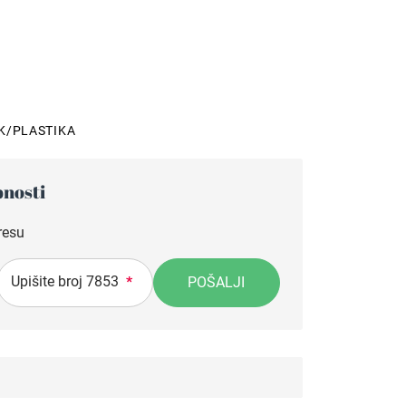
K/PLASTIKA
pnosti
resu
Upišite broj 7853
POŠALJI
*