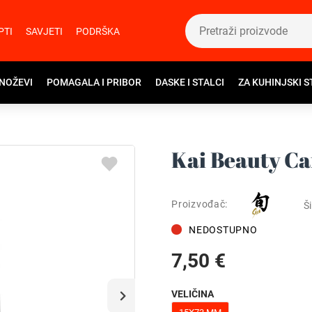
PTI
SAVJETI
PODRŠKA
 NOŽEVI
POMAGALA I PRIBOR
DASKE I STALCI
ZA KUHINJSKI S
Kai Beauty Car
Proizvođač:
Ši
NEDOSTUPNO
7,50 €
VELIČINA