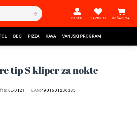
PROFIL
FAVORITI
KOŠARICA
TOL
BBQ
PIZZA
KAVA
VANJSKI PROGRAM
e tip S kliper za nokte
fra:
KE-0121
EAN:
4901601236385