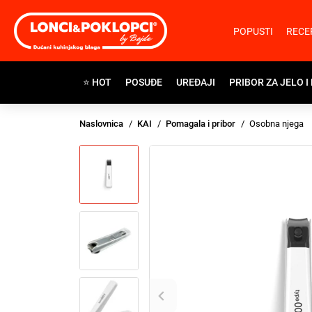
POPUSTI
RECE
⭐ HOT
POSUĐE
UREĐAJI
PRIBOR ZA JELO I
Naslovnica
KAI
Pomagala i pribor
Osobna njega