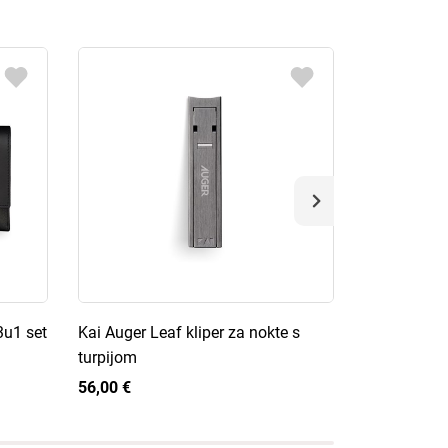
3u1 set
Kai Auger Leaf kliper za nokte s
Kai Auger 4
turpijom
etuiju
56,00 €
49,00 €