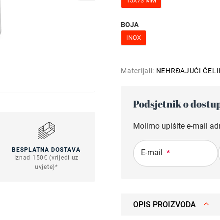
15X73 MM
BOJA
INOX
Materijali:
NEHRĐAJUĆI ČELI
Podsjetnik o dostu
Molimo upišite e-mail ad
BESPLATNA DOSTAVA
E-mail
*
Iznad 150€ (vrijedi uz
uvjete)*
OPIS PROIZVODA