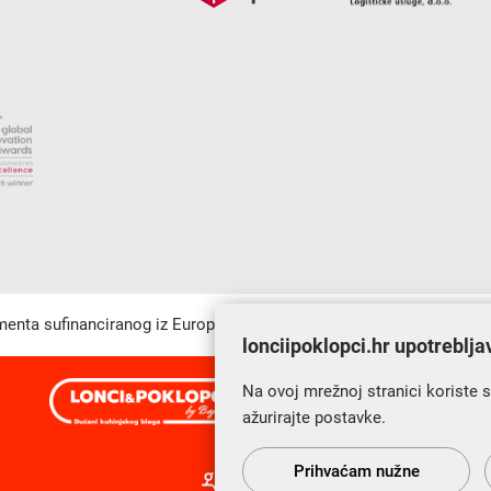
umenta sufinanciranog iz Europskog fonda za regionalni razvoj u sk
lonciipoklopci.hr upotreblja
Na ovoj mrežnoj stranici koriste 
s Vama od 2014. godine!
ažurirajte postavke.
Prihvaćam nužne