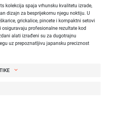
s kolekcija spaja vrhunsku kvalitetu izrade,
an dizajn za besprijekornu njegu noktiju. U
karice, grickalice, pincete i kompaktni setovi
i osiguravaju profesionalne rezultate kod
zdani alati izrađeni su za dugotrajnu
egu uz prepoznatljivu japansku preciznost
TIKE