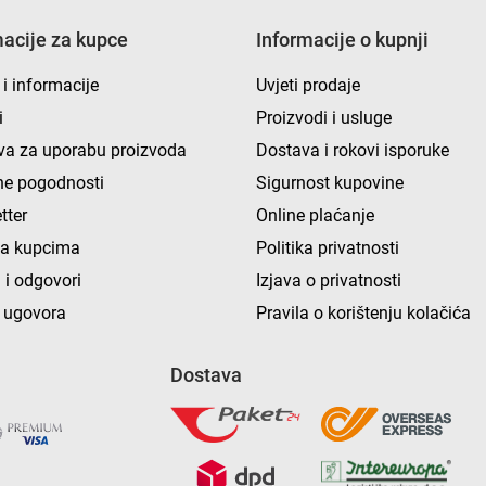
macije za kupce
Informacije o kupnji
 i informacije
Uvjeti prodaje
i
Proizvodi i usluge
va za uporabu proizvoda
Dostava i rokovi isporuke
e pogodnosti
Sigurnost kupovine
tter
Online plaćanje
ka kupcima
Politika privatnosti
 i odgovori
Izjava o privatnosti
 ugovora
Pravila o korištenju kolačića
Dostava