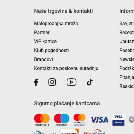
Naše trgovine & kontakti
Infor
Maloprodajna mreža
Savjeti
Partneri
Recept
VIP kartice
Uputst
Klub pogodnosti
Posebn
Brandovi
Newsle
Kontakti za poslovnu suradnju
Podrš
Pitanja
Raskid
Sigurno plaćanje karticama