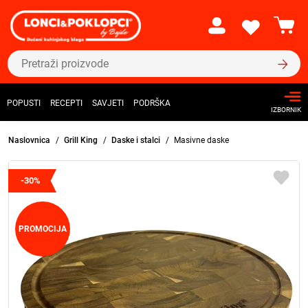
POPUSTI
RECEPTI
SAVJETI
PODRŠKA
IZBORNIK
Naslovnica
Grill King
Daske i stalci
Masivne daske
-30%
PROMOCIJA