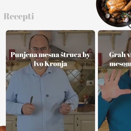
Recepti
Punjena mesna štruca by
Grah v
Ivo Kronja
mesom 