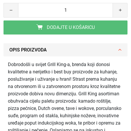
DODAJTE U KOŠARICU
OPIS PROIZVODA
Dobrodošli u svijet Grill King-a, brenda koji donosi
kvalitetne a nerijetko i best buy proizvode za kuhanje,
posluživanje i uživanje u hrani! Strast prema kuhanju
na otvorenom ili u zatvorenom prostoru kroz kvalitetne
proizvode dobiva novu dimenziju. Grill King asortiman
obuhvaća cijelu paletu proizvoda: kamado roštilje,
pizza pećnice, Dutch ovene, tave i wokove, porculansko
suđe, program od stakla, kuhinjske noževe, inovativne
uređaje poput indukcijskog woka, te pribor i opremu za
roštiljanje i pečenje. Oslanjamo se na iskustvo i