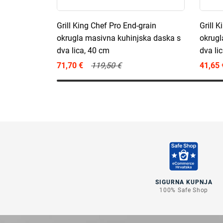
Grill King Chef Pro End-grain
Grill 
okrugla masivna kuhinjska daska s
okrugl
dva lica, 40 cm
dva li
71,70 €
119,50 €
41,65 
SIGURNA KUPNJA
100% Safe Shop