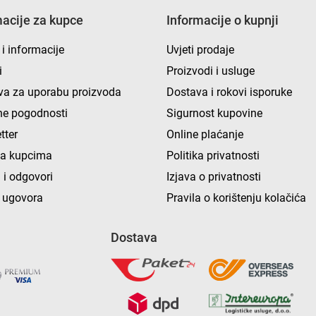
macije za kupce
Informacije o kupnji
 i informacije
Uvjeti prodaje
i
Proizvodi i usluge
va za uporabu proizvoda
Dostava i rokovi isporuke
e pogodnosti
Sigurnost kupovine
tter
Online plaćanje
ka kupcima
Politika privatnosti
 i odgovori
Izjava o privatnosti
 ugovora
Pravila o korištenju kolačića
Dostava