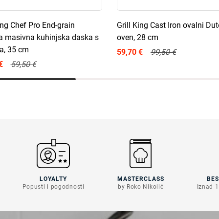
King Chef Pro End-grain
Grill King Cast Iron ovalni Du
a masivna kuhinjska daska s
oven, 28 cm
ca, 35 cm
59,70 €
99,50 €
€
59,50 €
LOYALTY
MASTERCLASS
BE
Popusti i pogodnosti
by Roko Nikolić
Iznad 1