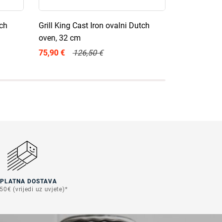
tch
Grill King Cast Iron ovalni Dutch
Grill King C
oven, 32 cm
oven, 28 c
75,90 €
126,50 €
59,70 €
99
SPLATNA DOSTAVA
50€ (vrijedi uz uvjete)*