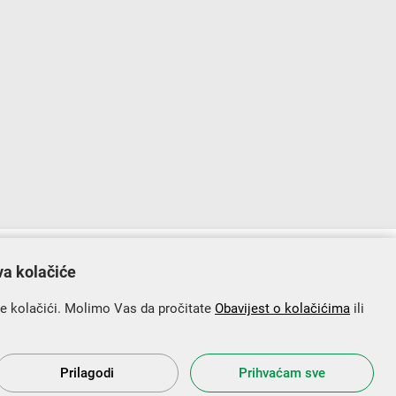
lopu Operativnog programa „Konkurentnost i kohezija”.
va kolačiće
se kolačići. Molimo Vas da pročitate
Obavijest o kolačićima
ili
Prilagodi
Prihvaćam sve