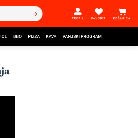
PROFIL
FAVORITI
KOŠARICA
TOL
BBQ
PIZZA
KAVA
VANJSKI PROGRAM
nja
.