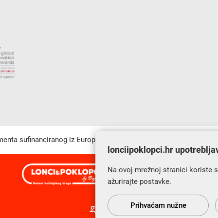
umenta sufinanciranog iz Europskog fonda za regionalni razvoj u sk
lonciipoklopci.hr upotreblja
Na ovoj mrežnoj stranici koriste 
s Vama od 2014. godine!
ažurirajte postavke.
Prihvaćam nužne