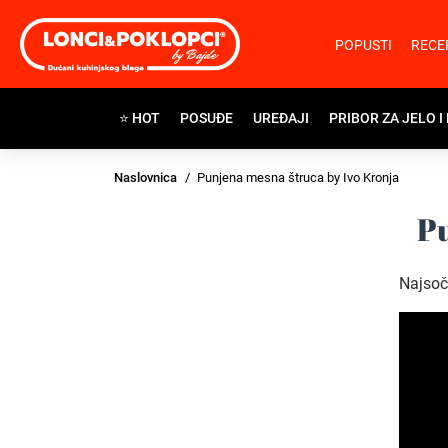
POPUSTI
RECE
⭐ HOT
POSUĐE
UREĐAJI
PRIBOR ZA JELO I
Naslovnica
Punjena mesna štruca by Ivo Kronja
Pu
Najsoč