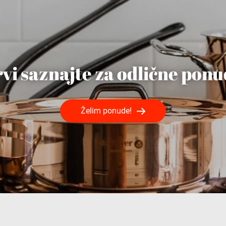
vi saznajte za odlične pon
Želim ponude!