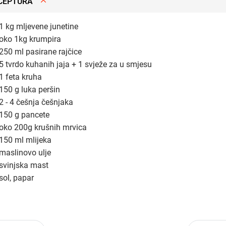
CEPTURA
1 kg mljevene junetine
oko 1kg krumpira
250 ml pasirane rajčice
5 tvrdo kuhanih jaja + 1 svježe za u smjesu
1 feta kruha
150 g luka peršin
2 - 4 češnja češnjaka
150 g pancete
oko 200g krušnih mrvica
150 ml mlijeka
maslinovo ulje
svinjska mast
sol, papar