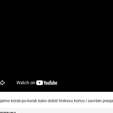
jemo korak-po-korak kako dobiti hrskavu koricu i savršen presje