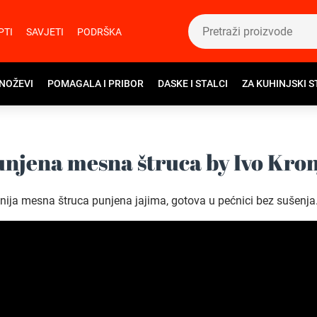
PTI
SAVJETI
PODRŠKA
 NOŽEVI
POMAGALA I PRIBOR
DASKE I STALCI
ZA KUHINJSKI S
njena mesna štruca by Ivo Kro
nija mesna štruca punjena jajima, gotova u pećnici bez sušenja