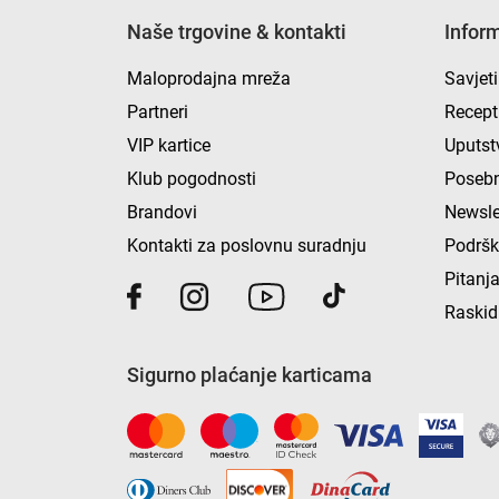
Naše trgovine & kontakti
Infor
Maloprodajna mreža
Savjeti
Partneri
Recept
VIP kartice
Uputst
Klub pogodnosti
Posebn
Brandovi
Newsle
Kontakti za poslovnu suradnju
Podrš
Pitanja
Raskid
Sigurno plaćanje karticama