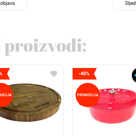
 objava
Slje
 proizvodi:
%
-40%
OCIJA
PROMOCIJA