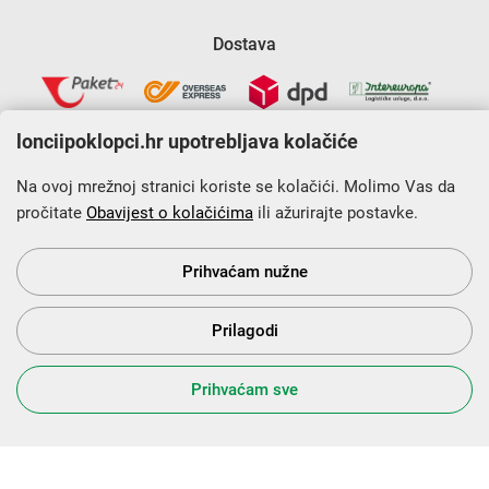
Dostava
lonciipoklopci.hr upotrebljava kolačiće
Na ovoj mrežnoj stranici koriste se kolačići. Molimo Vas da
pročitate
Obavijest o kolačićima
ili ažurirajte postavke.
Krajnji primatelj financijskog instrumenta sufinanciranog iz
Europskog fonda za regionalni razvoj u sklopu Operativnog
programa „Konkurentnost i kohezija”.
Prihvaćam nužne
Prilagodi
s Vama od 2014. godine!
Prihvaćam sve