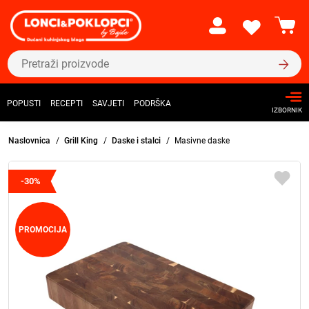
POPUSTI
RECEPTI
SAVJETI
PODRŠKA
IZBORNIK
Naslovnica
Grill King
Daske i stalci
Masivne daske
-30%
PROMOCIJA