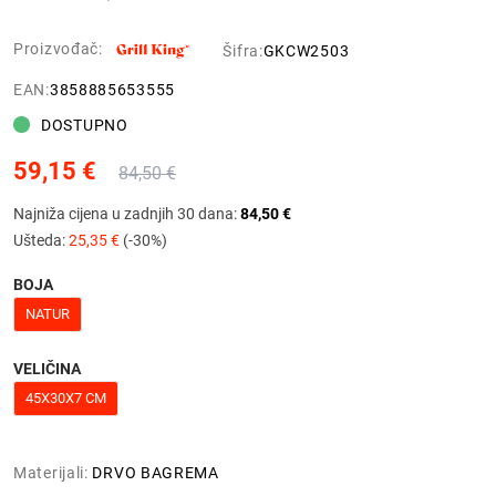
Proizvođač:
Šifra:
GKCW2503
EAN:
3858885653555
DOSTUPNO
59,15 €
84,50 €
Najniža cijena u zadnjih 30 dana:
84,50 €
Ušteda:
25,35 €
(-30%)
BOJA
NATUR
VELIČINA
45X30X7 CM
Materijali:
DRVO BAGREMA