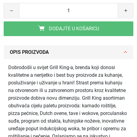
DODAJTE U KOŠARICU
OPIS PROIZVODA
Dobrodošli u svijet Grill King-a, brenda koji donosi
kvalitetne a nerijetko i best buy proizvode za kuhanje,
posluživanje i uživanje u hrani! Strast prema kuhanju
na otvorenom ili u zatvorenom prostoru kroz kvalitetne
proizvode dobiva novu dimenziju. Grill King asortiman
obuhvaća cijelu paletu proizvoda: kamado roštilje,
pizza pećnice, Dutch ovene, tave i wokove, porculansko
suđe, program od stakla, kuhinjske noževe, inovativne
uređaje poput indukcijskog woka, te pribor i opremu za
roštiljanje i pečenje. Oslanjamo se na iskustvo i