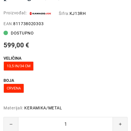
Proizvođač:
Šifra:
KJ13RH
EAN:
811738020303
DOSTUPNO
599,00 €
VELIČINA
13,5 IN/34 CM
BOJA
CRVENA
Materijali:
KERAMIKA/METAL