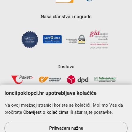
Naša članstva i nagrade
Dostava
lonciipoklopci.hr upotrebljava kolačiće
Na ovoj mrežnoj stranici koriste se kolačići. Molimo Vas da
pročitate
Obavijest o kolačićima
ili ažurirajte postavke.
Krajnji primatelj financijskog instrumenta sufinanciranog iz
Europskog fonda za regionalni razvoj u sklopu Operativnog
programa „Konkurentnost i kohezija”.
Prihvaćam nužne