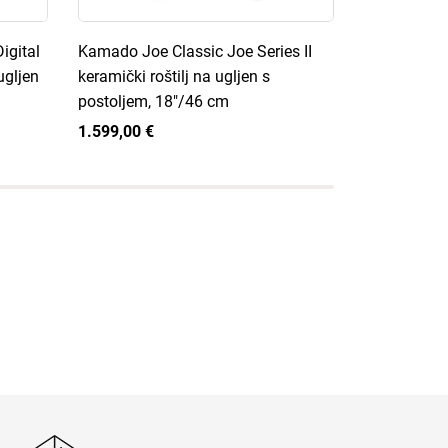
igital
Kamado Joe Classic Joe Series II
Kamado Joe 
ugljen
keramički roštilj na ugljen s
keramički ro
postoljem, 18"/46 cm
postoljem, 
1.599,00 €
1.499,00 €