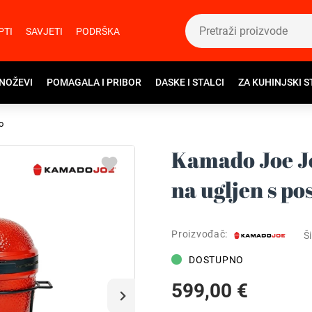
PTI
SAVJETI
PODRŠKA
 NOŽEVI
POMAGALA I PRIBOR
DASKE I STALCI
ZA KUHINJSKI S
o
Kamado Joe Jo
na ugljen s po
Proizvođač:
Ši
DOSTUPNO
599,00 €