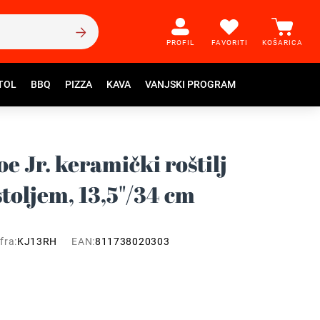
PROFIL
FAVORITI
KOŠARICA
TOL
BBQ
PIZZA
KAVA
VANJSKI PROGRAM
e Jr. keramički roštilj
stoljem, 13,5"/34 cm
fra:
KJ13RH
EAN:
811738020303