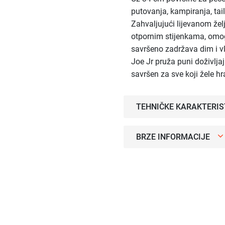
putovanja, kampiranja, tailg
Zahvaljujući lijevanom žel
otpornim stijenkama, omog
savršeno zadržava dim i v
Joe Jr pruža puni doživlja
savršen za sve koji žele hra
TEHNIČKE KARAKTERIS
BRZE INFORMACIJE