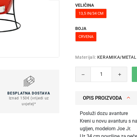
VELIČINA
13,5 IN/34 CM
BOJA
CRVENA
Materijali:
KERAMIKA/METAL
BESPLATNA DOSTAVA
OPIS PROIZVODA
Iznad 150€ (vrijedi uz
uvjete)*
Posluži dozu avanture
Kreni u novu avanturu s n
ugljen, modelom Joe Jr.
Uz 34 cm površine za pečenj