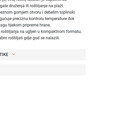
ate druženja ili roštiljanje na plaži.
jeznom gornjem otvoru i debelim toplinski
ućuje preciznu kontrolu temperature dok
lagu tijekom pripreme hrane.
j roštiljanja na ugljen u kompaktnom formatu,
bro roštiljati gdje god se nalazili.
TIKE