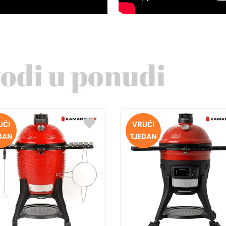
vodi u ponudi
UĆI
VRUĆI
DAN
TJEDAN