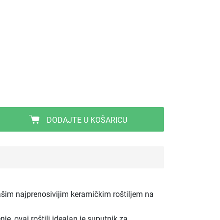
DODAJTE U KOŠARICU
ašim najprenosivijim keramičkim roštiljem na
e, ovaj roštilj idealan je suputnik za