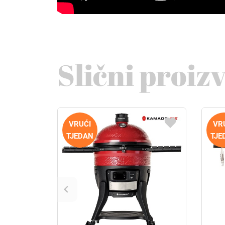
Slični proiz
VRUĆI
VR
TJEDAN
TJE