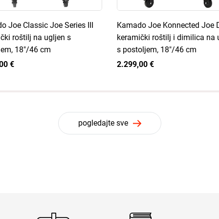
 Joe Classic Joe Series III
Kamado Joe Konnected Joe D
ki roštilj na ugljen s
keramički roštilj i dimilica na 
jem, 18"/46 cm
s postoljem, 18"/46 cm
00 €
2.299,00 €
pogledajte sve