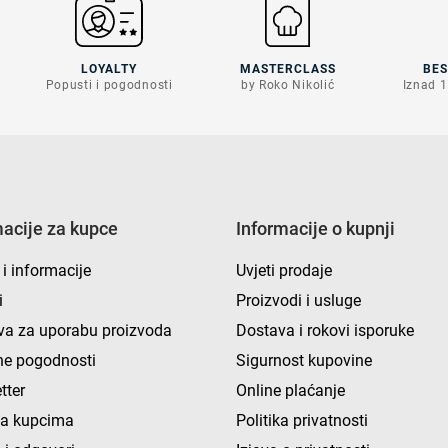
LOYALTY
MASTERCLASS
BE
Popusti i pogodnosti
by Roko Nikolić
Iznad 1
macije za kupce
Informacije o kupnji
 i informacije
Uvjeti prodaje
i
Proizvodi i usluge
va za uporabu proizvoda
Dostava i rokovi isporuke
e pogodnosti
Sigurnost kupovine
tter
Online plaćanje
ka kupcima
Politika privatnosti