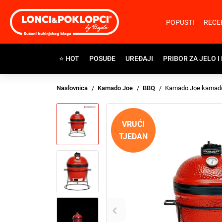
POPUSTI
RECE
⭐ HOT
POSUĐE
UREĐAJI
PRIBOR ZA JELO I
Naslovnica
Kamado Joe
BBQ
Kamado Joe kamad
VRUĆI
TJEDAN