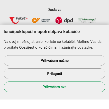
Dostava
lonciipoklopci.hr upotrebljava kolačiće
Na ovoj mrežnoj stranici koriste se kolačići. Molimo Vas da
pročitate
Obavijest o kolačićima
ili ažurirajte postavke.
Krajnji primatelj financijskog instrumenta sufinanciranog iz
Europskog fonda za regionalni razvoj u sklopu Operativnog
programa „Konkurentnost i kohezija”.
Prihvaćam nužne
Prilagodi
s Vama od 2014. godine!
Prihvaćam sve