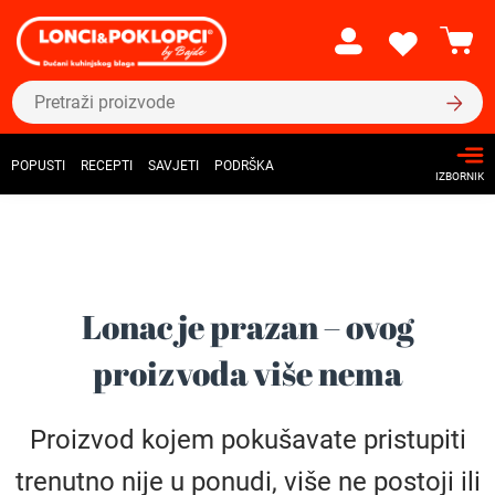
POPUSTI
RECEPTI
SAVJETI
PODRŠKA
IZBORNIK
Lonac je prazan – ovog
proizvoda više nema
Proizvod kojem pokušavate pristupiti
trenutno nije u ponudi, više ne postoji ili