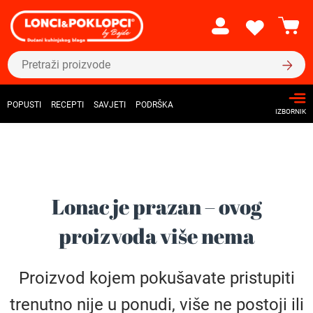
POPUSTI
RECEPTI
SAVJETI
PODRŠKA
IZBORNIK
Lonac je prazan – ovog
proizvoda više nema
Proizvod kojem pokušavate pristupiti
trenutno nije u ponudi, više ne postoji ili