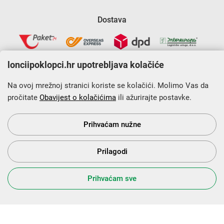
Dostava
lonciipoklopci.hr upotrebljava kolačiće
Na ovoj mrežnoj stranici koriste se kolačići. Molimo Vas da
pročitate
Obavijest o kolačićima
ili ažurirajte postavke.
Krajnji primatelj financijskog instrumenta sufinanciranog iz
Europskog fonda za regionalni razvoj u sklopu Operativnog
programa „Konkurentnost i kohezija”.
Prihvaćam nužne
Prilagodi
s Vama od 2014. godine!
Prihvaćam sve