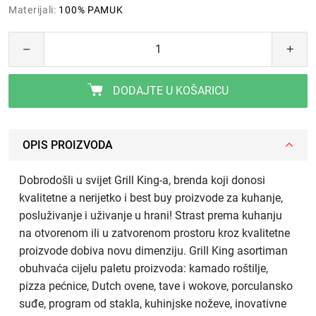
Materijali:
100% PAMUK
DODAJTE U KOŠARICU
OPIS PROIZVODA
Dobrodošli u svijet Grill King-a, brenda koji donosi
kvalitetne a nerijetko i best buy proizvode za kuhanje,
posluživanje i uživanje u hrani! Strast prema kuhanju
na otvorenom ili u zatvorenom prostoru kroz kvalitetne
proizvode dobiva novu dimenziju. Grill King asortiman
obuhvaća cijelu paletu proizvoda: kamado roštilje,
pizza pećnice, Dutch ovene, tave i wokove, porculansko
suđe, program od stakla, kuhinjske noževe, inovativne