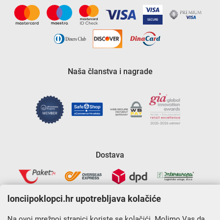
Naša članstva i nagrade
Dostava
lonciipoklopci.hr upotrebljava kolačiće
Na ovoj mrežnoj stranici koriste se kolačići. Molimo Vas da