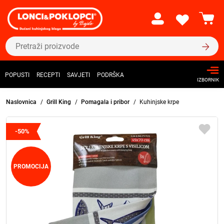
POPUSTI
RECEPTI
SAVJETI
PODRŠKA
IZBORNIK
Naslovnica
Grill King
Pomagala i pribor
Kuhinjske krpe
-50%
PROMOCIJA