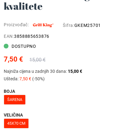
kvalitete
Proizvođač:
Šifra:
GKEM25701
EAN:
3858885653876
DOSTUPNO
7,50 €
15,00 €
Najniža cijena u zadnjih 30 dana:
15,00 €
Ušteda:
7,50 €
(-50%)
BOJA
ŠARENA
VELIČINA
45X70 CM