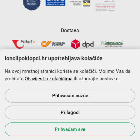
Dostava
lonciipoklopci.hr upotrebljava kolačiće
Na ovoj mrežnoj stranici koriste se kolačići. Molimo Vas da
pročitate
Obavijest o kolačićima
ili ažurirajte postavke.
Krajnji primatelj financijskog instrumenta sufinanciranog iz
Europskog fonda za regionalni razvoj u sklopu Operativnog
programa „Konkurentnost i kohezija”.
Prihvaćam nužne
Prilagodi
s Vama od 2014. godine!
Prihvaćam sve