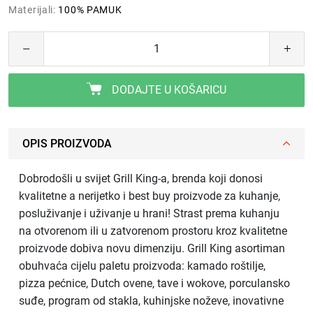
Materijali:
100% PAMUK
DODAJTE U KOŠARICU
OPIS PROIZVODA
Dobrodošli u svijet Grill King-a, brenda koji donosi
kvalitetne a nerijetko i best buy proizvode za kuhanje,
posluživanje i uživanje u hrani! Strast prema kuhanju
na otvorenom ili u zatvorenom prostoru kroz kvalitetne
proizvode dobiva novu dimenziju. Grill King asortiman
obuhvaća cijelu paletu proizvoda: kamado roštilje,
pizza pećnice, Dutch ovene, tave i wokove, porculansko
suđe, program od stakla, kuhinjske noževe, inovativne