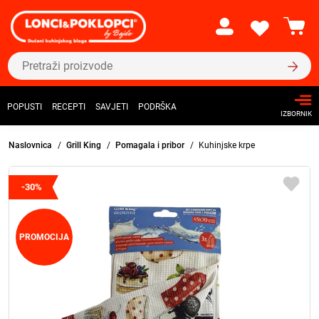
POPUSTI
RECEPTI
SAVJETI
PODRŠKA
IZBORNIK
Naslovnica
Grill King
Pomagala i pribor
Kuhinjske krpe
-30%
PROMOCIJA