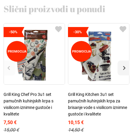
Slični proizvodi u ponudi
-50%
-30%
PROMOCIJA
PROMOCIJA
Grill King Chef Pro 3u1 set
Grill King Kitchen 3u1 set
pamučnih kuhinjskih krpa s
pamučnih kuhinjskih krpa za
visilicom iznimne gustoće i
brisanje vode s visilicom iznimne
kvalitete
gustoće i kvalitete
7,50 €
10,15 €
15,00 €
14,50 €