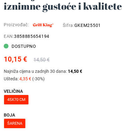
iznimne gustoće i kvalitete
Proizvođač:
Šifra:
GKEM25501
EAN:
3858885654194
DOSTUPNO
10,15 €
14,50 €
Najniža cijena u zadnjih 30 dana:
14,50 €
Ušteda:
4,35 €
(-30%)
VELIČINA
45X70 CM
BOJA
ŠARENA