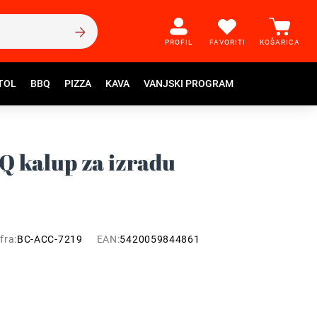
PROFIL
FAVORITI
KOŠARICA
TOL
BBQ
PIZZA
KAVA
VANJSKI PROGRAM
Q kalup za izradu
fra:
BC-ACC-7219
EAN:
5420059844861