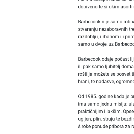
dobiveno te širokim asor
Barbecook nije samo robna 
stvaranju nezaboravnih tre
razdoblju, urbanom ili priro
samo u dvoje, uz Barbecook
Barbecook odaje počast lij
ili pak samo ljubitelj do
roštilja možete se posveti
hrani, te nadasve, ogromnoj
Od 1985. godine kada je pr
ima samo jednu misiju: ulag
praktičnijim i lakšim. Opse
ugljen, plin, struju te bezdi
široke ponude pribora za ro