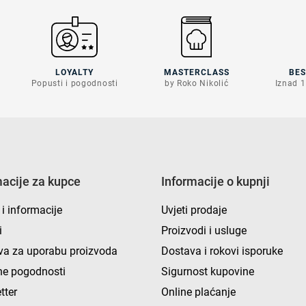
LOYALTY
MASTERCLASS
BE
Popusti i pogodnosti
by Roko Nikolić
Iznad 1
macije za kupce
Informacije o kupnji
 i informacije
Uvjeti prodaje
i
Proizvodi i usluge
va za uporabu proizvoda
Dostava i rokovi isporuke
e pogodnosti
Sigurnost kupovine
tter
Online plaćanje