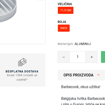
VELIČINA
11,5 CM
BOJA
INOX
Materijali:
ALUMINIJ
BESPLATNA DOSTAVA
OPIS PROIZVODA
Iznad 150€ (vrijedi uz
uvjete)*
Barbecook, okus užitka!
Belgijska tvrtka Barbecook 
i plin u Europi. Ističe se