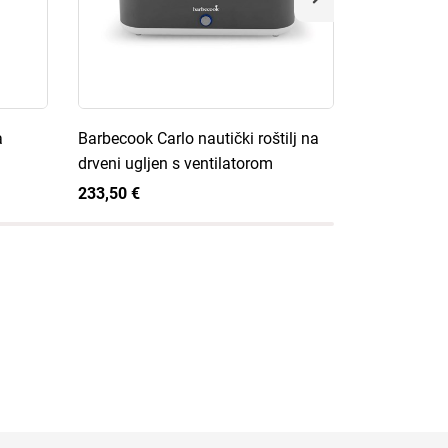
a
Barbecook Carlo nautički roštilj na
Barbecook N
drveni ugljen s ventilatorom
police
233,50 €
200,00 €