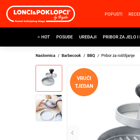
POPUSTI
RECE
⭐ HOT
POSUĐE
UREĐAJI
PRIBOR ZA JELO I
Naslovnica
Barbecook
BBQ
Pribor za roštiljanje
VRUĆI
TJEDAN