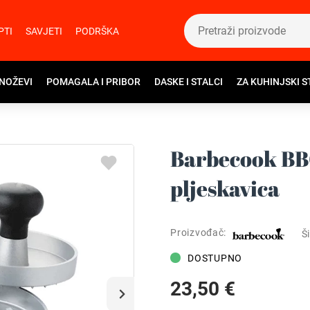
PTI
SAVJETI
PODRŠKA
 NOŽEVI
POMAGALA I PRIBOR
DASKE I STALCI
ZA KUHINJSKI S
Barbecook BB
pljeskavica
Proizvođač:
Ši
DOSTUPNO
23,50 €