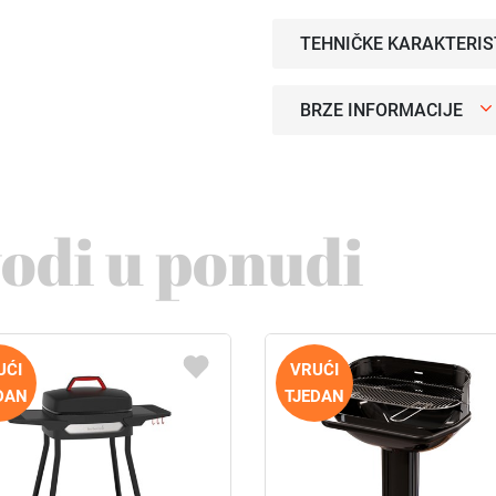
TEHNIČKE KARAKTERIS
BRZE INFORMACIJE
vodi u ponudi
UĆI
VRUĆI
DAN
TJEDAN