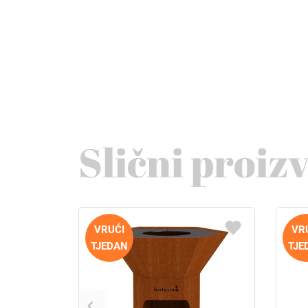
Slični proiz
VRUĆI
VR
TJEDAN
TJE