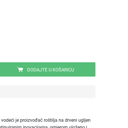
DODAJTE U KOŠARICU
vodeći je proizvođač roštilja na drveni ugljen
 kontinuiranim inovacijama, omjerom uloženo i