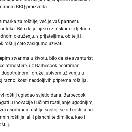
timanom BBQ proizvoda.
marka za roštilje, već je vaš partner u
nutaka. Bilo da je riječ o zimskom ili ljetnom
dnom okruženju, s prijateljima, obitelji ili
 roštilj ćete zasigurno uživati.
epim stvarima u životu, bilo da ste avanturist
maće atmosfere, uz Barbecook asortiman
ti dugotrajnom i druželjubivom uživanju u
 raznolikosti neodoljivih priprema roštilja.
vi roštilj ugledao svjetlo dana, Barbecook
ati u inovacije i učiniti roštiljanje ugodnijim,
žni asortiman roštilja sastoji se od roštilja na
mnih roštilja, ali i planchi te dimilica, kao i
štilj.