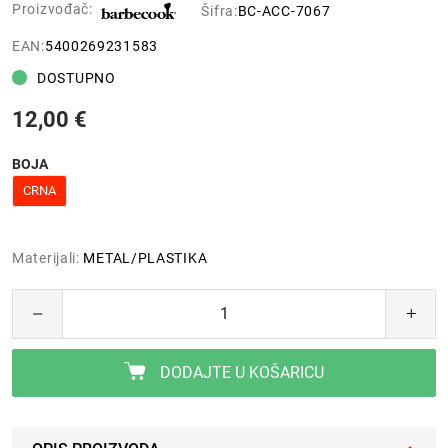
Proizvođač:
Šifra:
BC-ACC-7067
EAN:
5400269231583
DOSTUPNO
12,00 €
BOJA
CRNA
Materijali:
METAL/PLASTIKA
DODAJTE U KOŠARICU