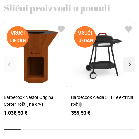
Slični proizvodi u ponudi
VRUĆI
VRUĆI
TJEDAN
TJEDAN
Barbecook Nestor Original
Barbecook Alexia 5111 električni
Corten roštilj na drva
roštilj
1.038,50 €
355,50 €