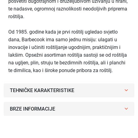
posvetiti dugotrajnom i druželjubivom uživanju u hrani,
te nadasve, ogromnoj raznolikosti neodoljivih priprema
roštilja.
Od 1985. godine kada je prvi roštilj ugledao svjetlo
dana, Barbecook ima samo jednu misiju: ulagati u
inovacije i učiniti roštiljanje ugodnijim, praktičnijim i
lakšim. Opsežni asortiman roštilja sastoji se od roštilja
na ugljen, plin, struju te bezdimnih roštilja, ali i planchi
te dimilica, kao i široke ponude pribora za roštilj.
TEHNIČKE KARAKTERISTIKE
BRZE INFORMACIJE