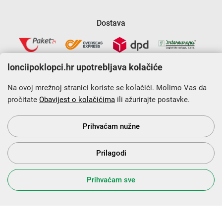
Dostava
lonciipoklopci.hr upotrebljava kolačiće
Na ovoj mrežnoj stranici koriste se kolačići. Molimo Vas da
pročitate
Obavijest o kolačićima
ili ažurirajte postavke.
Krajnji primatelj financijskog instrumenta sufinanciranog iz
Europskog fonda za regionalni razvoj u sklopu Operativnog
programa „Konkurentnost i kohezija”.
Prihvaćam nužne
Prilagodi
s Vama od 2014. godine!
Prihvaćam sve