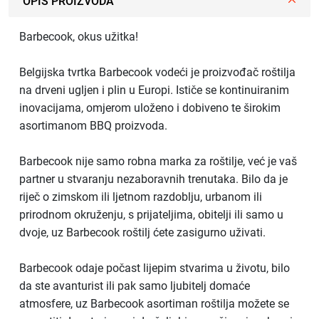
OPIS PROIZVODA
Barbecook, okus užitka!
Belgijska tvrtka Barbecook vodeći je proizvođač roštilja
na drveni ugljen i plin u Europi. Ističe se kontinuiranim
inovacijama, omjerom uloženo i dobiveno te širokim
asortimanom BBQ proizvoda.
Barbecook nije samo robna marka za roštilje, već je vaš
partner u stvaranju nezaboravnih trenutaka. Bilo da je
riječ o zimskom ili ljetnom razdoblju, urbanom ili
prirodnom okruženju, s prijateljima, obitelji ili samo u
dvoje, uz Barbecook roštilj ćete zasigurno uživati.
Barbecook odaje počast lijepim stvarima u životu, bilo
da ste avanturist ili pak samo ljubitelj domaće
atmosfere, uz Barbecook asortiman roštilja možete se