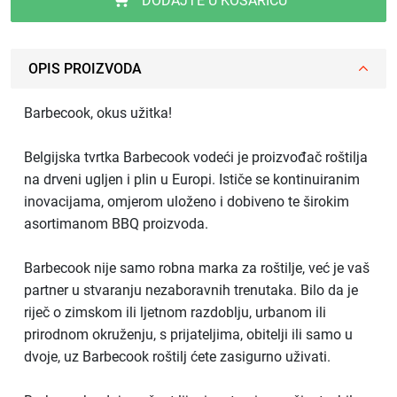
DODAJTE U KOŠARICU
OPIS PROIZVODA
Barbecook, okus užitka!
Belgijska tvrtka Barbecook vodeći je proizvođač roštilja
na drveni ugljen i plin u Europi. Ističe se kontinuiranim
inovacijama, omjerom uloženo i dobiveno te širokim
asortimanom BBQ proizvoda.
Barbecook nije samo robna marka za roštilje, već je vaš
partner u stvaranju nezaboravnih trenutaka. Bilo da je
riječ o zimskom ili ljetnom razdoblju, urbanom ili
prirodnom okruženju, s prijateljima, obitelji ili samo u
dvoje, uz Barbecook roštilj ćete zasigurno uživati.