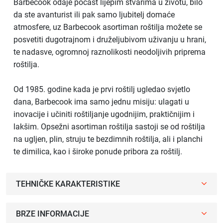
Barbecook odaje počast lijepim stvarima u životu, bilo
da ste avanturist ili pak samo ljubitelj domaće
atmosfere, uz Barbecook asortiman roštilja možete se
posvetiti dugotrajnom i druželjubivom uživanju u hrani,
te nadasve, ogromnoj raznolikosti neodoljivih priprema
roštilja.
Od 1985. godine kada je prvi roštilj ugledao svjetlo
dana, Barbecook ima samo jednu misiju: ulagati u
inovacije i učiniti roštiljanje ugodnijim, praktičnijim i
lakšim. Opsežni asortiman roštilja sastoji se od roštilja
na ugljen, plin, struju te bezdimnih roštilja, ali i planchi
te dimilica, kao i široke ponude pribora za roštilj.
TEHNIČKE KARAKTERISTIKE
BRZE INFORMACIJE