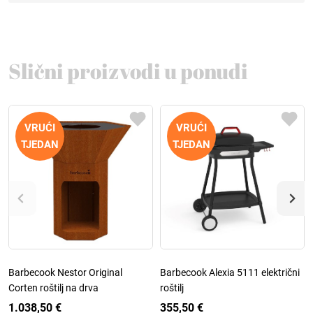
Slični proizvodi u ponudi
VRUĆI
VRUĆI
TJEDAN
TJEDAN
Barbecook Nestor Original
Barbecook Alexia 5111 električni
Corten roštilj na drva
roštilj
1.038,50 €
355,50 €