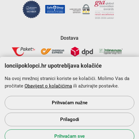
Dostava
lonciipoklopci.hr upotrebljava kolačiće
Na ovoj mrežnoj stranici koriste se kolačići. Molimo Vas da
pročitate
Obavijest o kolačićima
ili ažurirajte postavke.
Krajnji primatelj financijskog instrumenta sufinanciranog iz
Europskog fonda za regionalni razvoj u sklopu Operativnog
programa „Konkurentnost i kohezija”.
Prihvaćam nužne
Prilagodi
s Vama od 2014. godine!
Prihvaćam sve