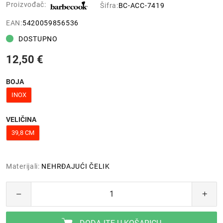
Proizvođač:
Šifra:
BC-ACC-7419
EAN:
5420059856536
DOSTUPNO
12,50 €
BOJA
INOX
VELIČINA
39,8 CM
Materijali:
NEHRĐAJUĆI ČELIK