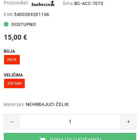
Proizvođač:
Šifra:
BC-ACC-7073
EAN:
5400269201166
DOSTUPNO
15,00 €
BOJA
INOX
VELIČINA
330 MM
Materijali:
NEHRĐAJUĆI ČELIK