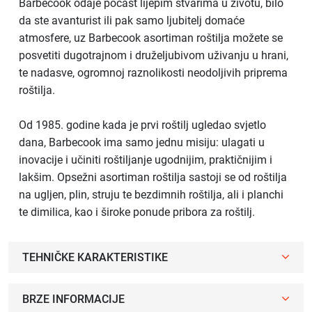
Barbecook odaje počast lijepim stvarima u životu, bilo
da ste avanturist ili pak samo ljubitelj domaće
atmosfere, uz Barbecook asortiman roštilja možete se
posvetiti dugotrajnom i druželjubivom uživanju u hrani,
te nadasve, ogromnoj raznolikosti neodoljivih priprema
roštilja.
Od 1985. godine kada je prvi roštilj ugledao svjetlo
dana, Barbecook ima samo jednu misiju: ulagati u
inovacije i učiniti roštiljanje ugodnijim, praktičnijim i
lakšim. Opsežni asortiman roštilja sastoji se od roštilja
na ugljen, plin, struju te bezdimnih roštilja, ali i planchi
te dimilica, kao i široke ponude pribora za roštilj.
TEHNIČKE KARAKTERISTIKE
BRZE INFORMACIJE