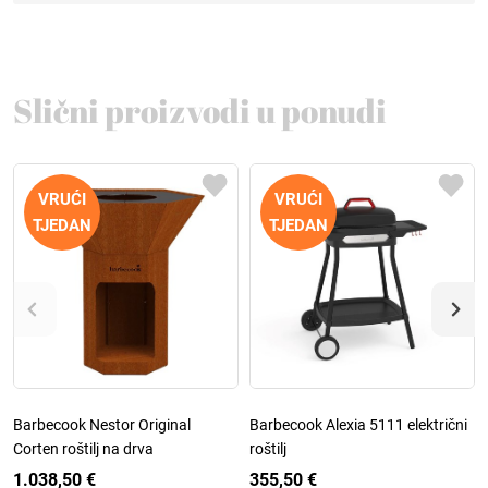
Slični proizvodi u ponudi
VRUĆI
VRUĆI
TJEDAN
TJEDAN
Barbecook Nestor Original
Barbecook Alexia 5111 električni
Corten roštilj na drva
roštilj
1.038,50 €
355,50 €