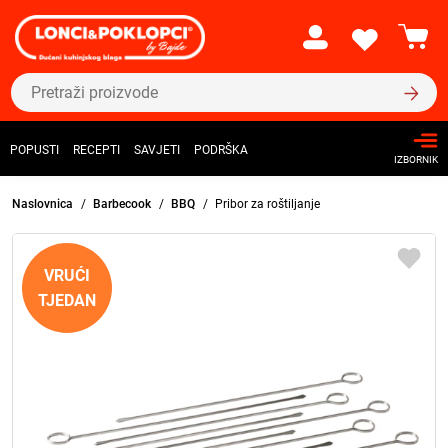
POPUSTI
RECEPTI
SAVJETI
PODRŠKA
IZBORNIK
Naslovnica
Barbecook
BBQ
Pribor za roštiljanje
VRUĆI
TJEDAN