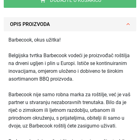
DODAJTE U KOŠARICU
OPIS PROIZVODA
Barbecook, okus užitka!
Belgijska tvrtka Barbecook vodeći je proizvođač roštilja
na drveni ugljen i plin u Europi. Ističe se kontinuiranim
inovacijama, omjerom uloženo i dobiveno te širokim
asortimanom BBQ proizvoda.
Barbecook nije samo robna marka za roštilje, već je vaš
partner u stvaranju nezaboravnih trenutaka. Bilo da je
riječ o zimskom ili ljetnom razdoblju, urbanom ili
prirodnom okruženju, s prijateljima, obitelji ili samo u
dvoje, uz Barbecook roštilj ćete zasigurno uživati.