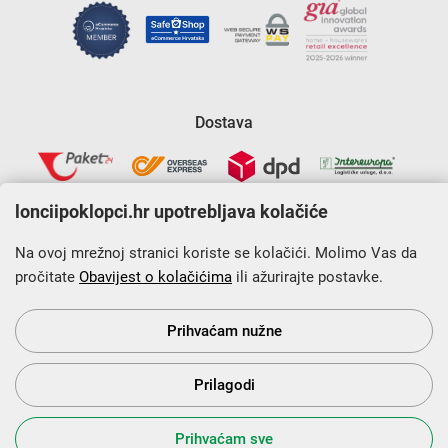
Dostava
lonciipoklopci.hr upotrebljava kolačiće
Na ovoj mrežnoj stranici koriste se kolačići. Molimo Vas da
pročitate
Obavijest o kolačićima
ili ažurirajte postavke.
Krajnji primatelj financijskog instrumenta sufinanciranog iz
Europskog fonda za regionalni razvoj u sklopu Operativnog
programa „Konkurentnost i kohezija”.
Prihvaćam nužne
Prilagodi
s Vama od 2014. godine!
Prihvaćam sve