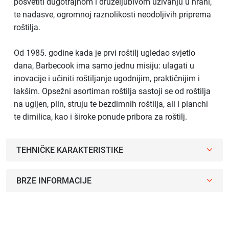
posvetiti dugotrajnom i druželjubivom uživanju u hrani,
te nadasve, ogromnoj raznolikosti neodoljivih priprema
roštilja.
Od 1985. godine kada je prvi roštilj ugledao svjetlo
dana, Barbecook ima samo jednu misiju: ulagati u
inovacije i učiniti roštiljanje ugodnijim, praktičnijim i
lakšim. Opsežni asortiman roštilja sastoji se od roštilja
na ugljen, plin, struju te bezdimnih roštilja, ali i planchi
te dimilica, kao i široke ponude pribora za roštilj.
TEHNIČKE KARAKTERISTIKE
BRZE INFORMACIJE