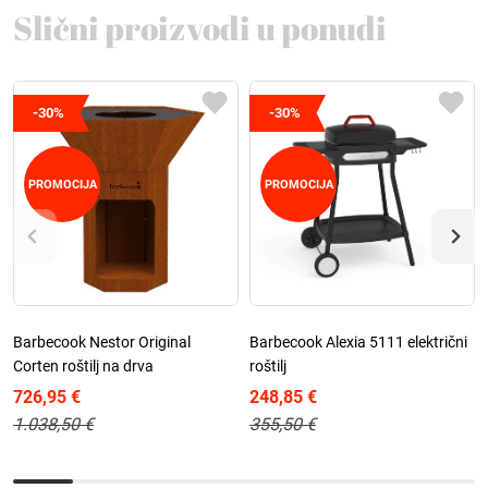
Slični proizvodi u ponudi
-30%
-30%
PROMOCIJA
PROMOCIJA
Barbecook Nestor Original
Barbecook Alexia 5111 električni
Corten roštilj na drva
roštilj
726,95 €
248,85 €
1.038,50 €
355,50 €