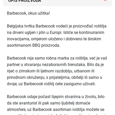
OPIS PROIZVODA
Barbecook, okus užitka!
Belgijska tvrtka Barbecook vodeći je proizvođač roštilja
na drveni ugljen i plin u Europi. Ističe se kontinuiranim
inovacijama, omjerom uloženo i dobiveno te širokim
asortimanom BBQ proizvoda.
Barbecook nije samo robna marka za roštilje, već je vaš
partner u stvaranju nezaboravnih trenutaka. Bilo da je
riječ o zimskom ili ljetnom razdoblju, urbanom ili
prirodnom okruženju, s prijateljima, obitelji ili samo u
dvoje, uz Barbecook roštilj ćete zasigurno uživati.
Barbecook odaje počast lijepim stvarima u životu, bilo
da ste avanturist ili pak samo ljubitelj domaće
atmosfere, uz Barbecook asortiman roštilja možete se