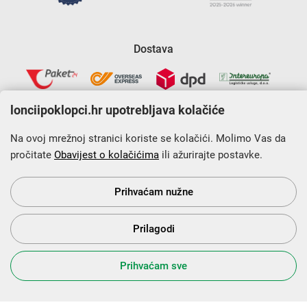
Dostava
lonciipoklopci.hr upotrebljava kolačiće
Na ovoj mrežnoj stranici koriste se kolačići. Molimo Vas da
pročitate
Obavijest o kolačićima
ili ažurirajte postavke.
Krajnji primatelj financijskog instrumenta sufinanciranog iz
Europskog fonda za regionalni razvoj u sklopu Operativnog
programa „Konkurentnost i kohezija”.
Prihvaćam nužne
Prilagodi
s Vama od 2014. godine!
Prihvaćam sve