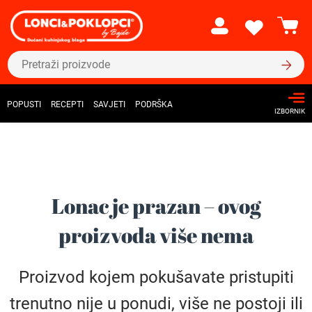
POPUSTI
RECEPTI
SAVJETI
PODRŠKA
IZBORNIK
Lonac je prazan – ovog
proizvoda više nema
Proizvod kojem pokušavate pristupiti
trenutno nije u ponudi, više ne postoji ili