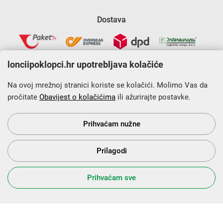
Dostava
lonciipoklopci.hr upotrebljava kolačiće
Na ovoj mrežnoj stranici koriste se kolačići. Molimo Vas da
pročitate
Obavijest o kolačićima
ili ažurirajte postavke.
Krajnji primatelj financijskog instrumenta sufinanciranog iz
Europskog fonda za regionalni razvoj u sklopu Operativnog
programa „Konkurentnost i kohezija”.
Prihvaćam nužne
Prilagodi
s Vama od 2014. godine!
Prihvaćam sve